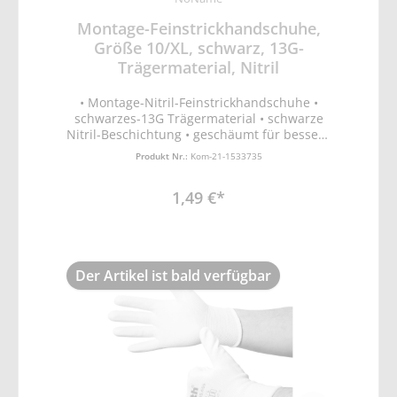
Montage-Feinstrickhandschuhe,
Größe 10/XL, schwarz, 13G-
Trägermaterial, Nitril
• Montage-Nitril-Feinstrickhandschuhe •
schwarzes-13G Trägermaterial • schwarze
Nitril-Beschichtung • geschäumt für bessere
Griffigkeit • ergonomische Passform • EN388
Produkt Nr.:
Kom-21-1533735
Schutz vor mechanischen Risiken (Abrieb-,
Schnitt, Reiß- und Durchstichfestigkeit)
1,49 €*
Der Artikel ist bald verfügbar