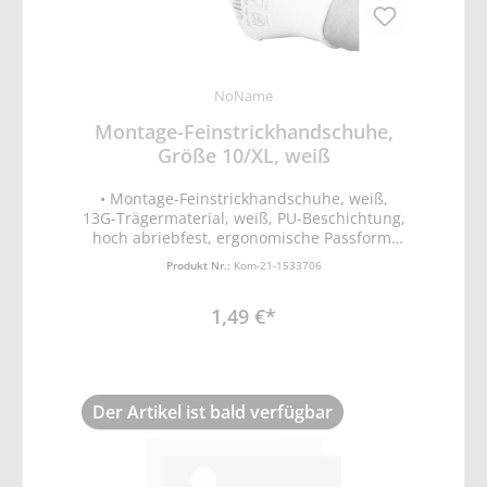
NoName
Montage-Feinstrickhandschuhe,
Größe 10/XL, weiß
• Montage-Feinstrickhandschuhe, weiß,
13G-Trägermaterial, weiß, PU-Beschichtung,
hoch abriebfest, ergonomische Passform,
bedingt rutsch- und schnittfest,
Produkt Nr.:
Kom-21-1533706
atmungsaktiv • PU-Weiß • EN388 Schutz vor
mechanischen Risiken (Abrieb-, Schnitt,
1,49 €*
Reiß- und Durchstichfestigkeit)
Der Artikel ist bald verfügbar