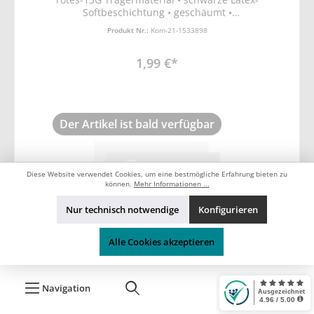
Softbeschichtung • geschäumt •
schrumpfgeraut • ergonomische Passform •
Produkt Nr.:
Kom-21-1533898
EN388 Schutz vor mechanischen Risiken
(Abrieb-, Schnitt, Reiß- und
1,99 €*
Durchstichfestigkeit)
Der Artikel ist bald verfügbar
Diese Website verwendet Cookies, um eine bestmögliche Erfahrung bieten zu
können.
Mehr Informationen ...
Nur technisch notwendige
Konfigurieren
Alle Cookies akzeptieren
NoName
Navigation
Montage-Feinstrickhandschuhe,