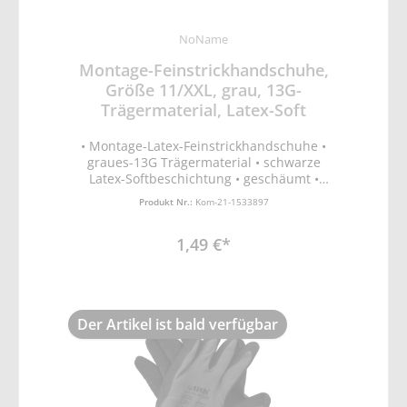
NoName
Montage-Feinstrickhandschuhe,
Größe 11/XXL, grau, 13G-
Trägermaterial, Latex-Soft
• Montage-Latex-Feinstrickhandschuhe •
graues-13G Trägermaterial • schwarze
Latex-Softbeschichtung • geschäumt •
schrumpfgeraut • ergonomische Passform •
Produkt Nr.:
Kom-21-1533897
EN388 Schutz vor mechanischen Risiken
(Abrieb-, Schnitt, Reiß- und
1,49 €*
Durchstichfestigkeit)
Der Artikel ist bald verfügbar