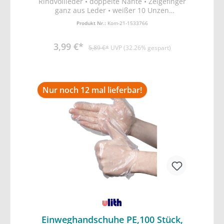
Rindvollleder • doppelte Nähte • Zeigefinger
ganz aus Leder • weißer 10 Unzen
Canvasrücken- und -sicherheitsstulpe •
Produkt Nr.:
Kom-21-1533766
Gummizug auf dem Handrücken • Knöchel-
und Pulsschutz • EN388 Schutz vor
3,99 €*
mechanischen Risiken (Abrieb-, Schnitt,
5,89 €*
UVP (32.26% gespart)
Reiß- und Durchstichfestigkeit)
Nur noch 12 mal lieferbar!
Einweghandschuhe PE,100 Stück,