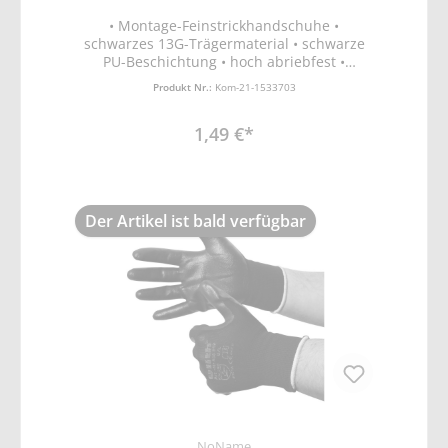
• Montage-Feinstrickhandschuhe •
schwarzes 13G-Trägermaterial • schwarze
PU-Beschichtung • hoch abriebfest •
ergonomische Passform • bedingt rutsch-
Produkt Nr.:
Kom-21-1533703
und schnittfest, atmungsaktiv • PU-Schwarz
• EN388 Schutz vor mechanischen Risiken
1,49 €*
(Abrieb-, Schnitt, Reiß- und
Durchstichfestigkeit)
Der Artikel ist bald verfügbar
NoName