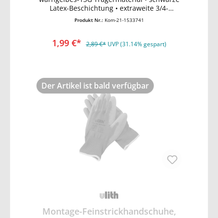
Latex-Beschichtung • extraweite 3/4-
Tauchung • schrumpfgeraut • ergonomische
Produkt Nr.:
Kom-21-1533741
Passform • EN388 Schutz vor mechanischen
Risiken (Abrieb-, Schnitt, Reiß- und
1,99 €*
Durchstichfestigkeit)
2,89 €*
UVP (31.14% gespart)
Der Artikel ist bald verfügbar
Montage-Feinstrickhandschuhe,