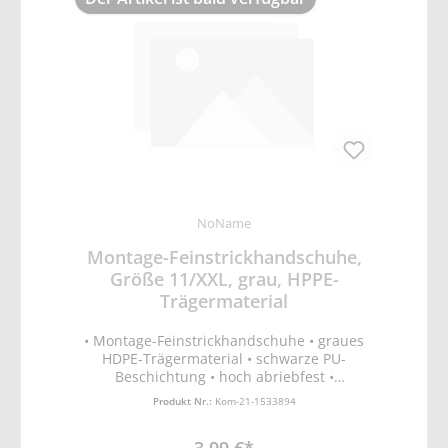
NoName
Montage-Feinstrickhandschuhe,
Größe 11/XXL, grau, HPPE-
Trägermaterial
• Montage-Feinstrickhandschuhe • graues
HDPE-Trägermaterial • schwarze PU-
Beschichtung • hoch abriebfest •
ergonomische Passform • maximale
Produkt Nr.:
Kom-21-1533894
Schnittschutzklasse 5 • atmungsaktiv •
EN388 Schutz vor mechanischen Risiken