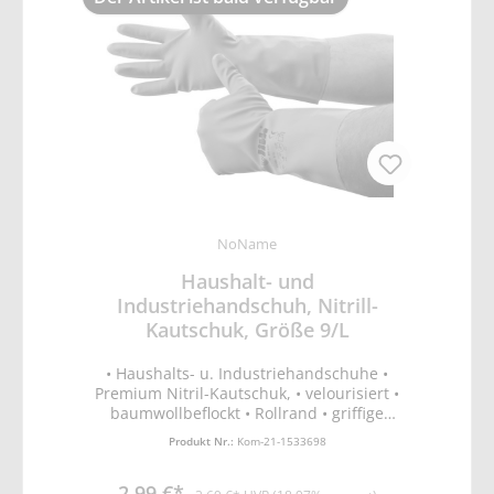
NoName
Haushalt- und
Industriehandschuh, Nitrill-
Kautschuk, Größe 9/L
• Haushalts- u. Industriehandschuhe •
Premium Nitril-Kautschuk, • velourisiert •
baumwollbeflockt • Rollrand • griffige
Handinnenfläche • Nitril-Grün • EN388
Produkt Nr.:
Kom-21-1533698
Schutz vor mechanischen Risiken (Abrieb-,
Schnitt, Reiß- und Durchstichfestigkeit) •
2,99 €*
EN374-2 Schutz vor Flüssigkeits- und