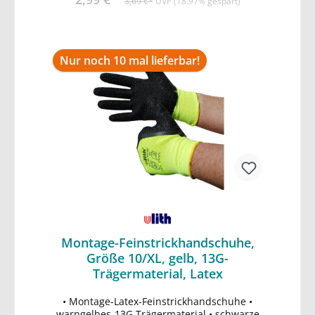
3,69 €*
UVP (18.97% gespart)
Mikroorganismenpenetration • EN374-3
Schutz vor Chemikalienpermeation • Latex
frei
Nur noch 10 mal lieferbar!
Montage-Feinstrickhandschuhe,
Größe 10/XL, gelb, 13G-
Trägermaterial, Latex
• Montage-Latex-Feinstrickhandschuhe •
In den Warenkorb
warngelbes-13G Trägermaterial • schwarze