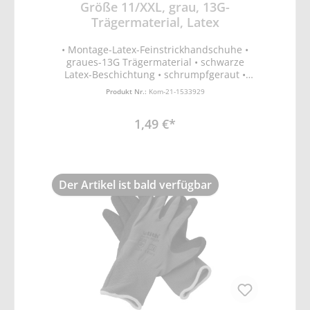
Größe 11/XXL, grau, 13G-
Trägermaterial, Latex
• Montage-Latex-Feinstrickhandschuhe •
graues-13G Trägermaterial • schwarze
Latex-Beschichtung • schrumpfgeraut •
ergonomische Passform • EN388 Schutz vor
Produkt Nr.:
Kom-21-1533929
mechanischen Risiken (Abrieb-, Schnitt,
Reiß- und Durchstichfestigkeit)
1,49 €*
Der Artikel ist bald verfügbar