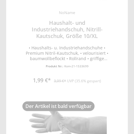
NoName
Haushalt- und
Industriehandschuh, Nitrill-
Kautschuk, Größe 10/XL
• Haushalts- u. Industriehandschuhe •
Premium Nitril-Kautschuk, • velourisiert •
baumwollbeflockt • Rollrand • griffige
Handinnenfläche • Nitril-Grün • EN388
Produkt Nr.:
Kom-21-1533699
Schutz vor mechanischen Risiken (Abrieb-,
Schnitt, Reiß- und Durchstichfestigkeit) •
1,99 €*
EN374-2 Schutz vor Flüssigkeits- und
3,09 €*
UVP (35.6% gespart)
Mikroorganismenpenetration • EN374-3
Schutz vor Chemikalienpermeation • Latex
frei
Der Artikel ist bald verfügbar