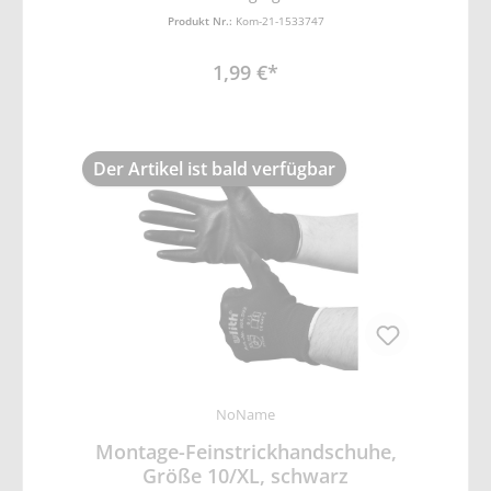
schrumpfgeraut • ergonomische Passform •
Produkt Nr.:
Kom-21-1533747
EN388 Schutz vor mechanischen Risiken
(Abrieb-, Schnitt, Reiß- und
1,99 €*
Durchstichfestigkeit)
Der Artikel ist bald verfügbar
NoName
Montage-Feinstrickhandschuhe,
Größe 10/XL, schwarz