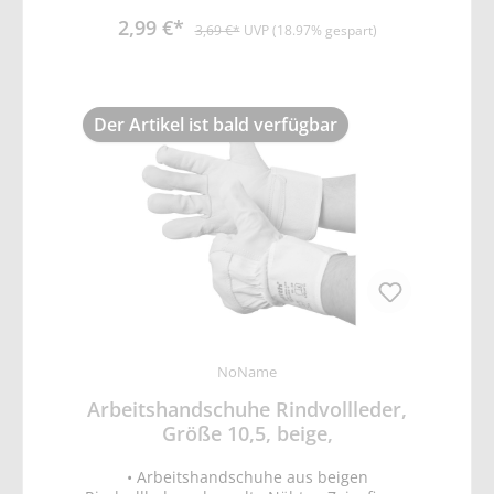
Handrücken • Knöchel- und Pulsschutz •
2,99 €*
EN388 Schutz vor mechanischen Risiken
3,69 €*
UVP (18.97% gespart)
(Abrieb-, Schnitt, Reiß- und
Durchstichfestigkeit)
Der Artikel ist bald verfügbar
NoName
Arbeitshandschuhe Rindvollleder,
Größe 10,5, beige,
• Arbeitshandschuhe aus beigen