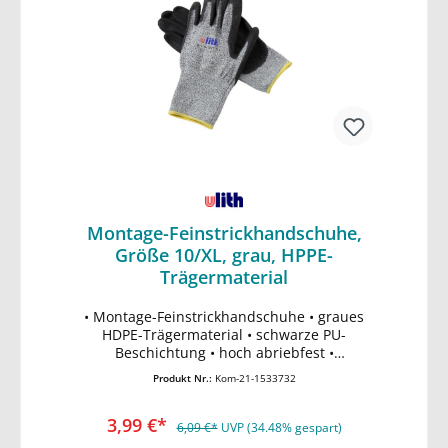
Montage-Feinstrickhandschuhe,
Größe 10/XL, grau, HPPE-
Trägermaterial
• Montage-Feinstrickhandschuhe • graues
In den Warenkorb
HDPE-Trägermaterial • schwarze PU-
Beschichtung • hoch abriebfest •
ergonomische Passform • maximale
Produkt Nr.:
Kom-21-1533732
Schnittschutzklasse 5 • atmungsaktiv •
EN388 Schutz vor mechanischen Risiken
3,99 €*
(Abrieb-, Schnitt, Reiß- und
6,09 €*
UVP (34.48% gespart)
Durchstichfestigkeit)