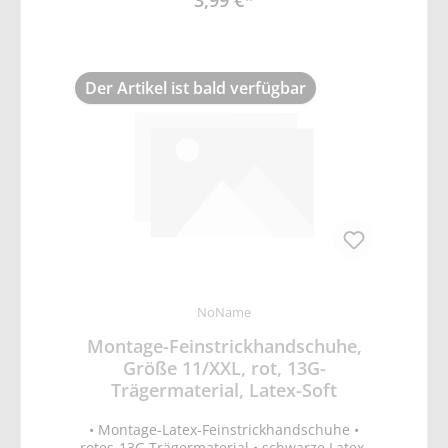
3,99 €*
(Abrieb-, Schnitt, Reiß- und
Durchstichfestigkeit)
Der Artikel ist bald verfügbar
NoName
Montage-Feinstrickhandschuhe,
Größe 11/XXL, rot, 13G-
Trägermaterial, Latex-Soft
• Montage-Latex-Feinstrickhandschuhe •
rotes-13G Trägermaterial • schwarze Latex-