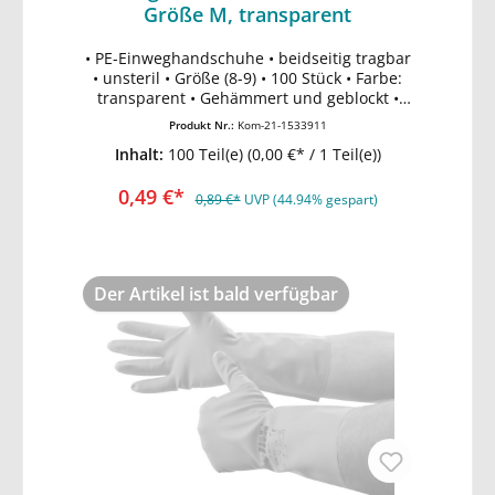
Größe M, transparent
• PE-Einweghandschuhe • beidseitig tragbar
• unsteril • Größe (8-9) • 100 Stück • Farbe:
In den Warenkorb
transparent • Gehämmert und geblockt •
Lebensmitteltauglichkeit
Produkt Nr.:
Kom-21-1533911
Inhalt:
100 Teil(e)
(0,00 €* / 1 Teil(e))
0,49 €*
0,89 €*
UVP (44.94% gespart)
Der Artikel ist bald verfügbar