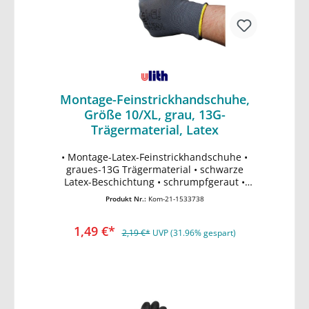
Montage-Feinstrickhandschuhe,
Größe 10/XL, grau, 13G-
Trägermaterial, Latex
• Montage-Latex-Feinstrickhandschuhe •
In den Warenkorb
graues-13G Trägermaterial • schwarze
Latex-Beschichtung • schrumpfgeraut •
ergonomische Passform • EN388 Schutz vor
Produkt Nr.:
Kom-21-1533738
mechanischen Risiken (Abrieb-, Schnitt,
Reiß- und Durchstichfestigkeit)
1,49 €*
2,19 €*
UVP (31.96% gespart)