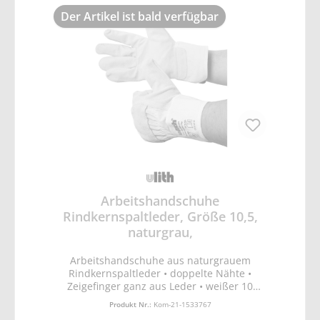
Der Artikel ist bald verfügbar
Arbeitshandschuhe
Rindkernspaltleder, Größe 10,5,
naturgrau,
Arbeitshandschuhe aus naturgrauem
Rindkernspaltleder • doppelte Nähte •
Zeigefinger ganz aus Leder • weißer 10
Unzen Canvasrücken- und -
Produkt Nr.:
Kom-21-1533767
sicherheitsstulpe • Gummizug auf dem