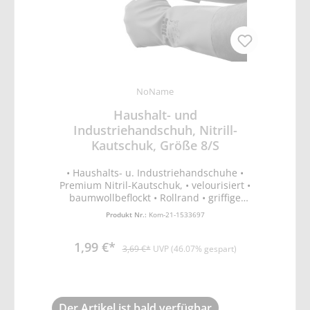
NoName
Haushalt- und
Industriehandschuh, Nitrill-
Kautschuk, Größe 8/S
• Haushalts- u. Industriehandschuhe •
Premium Nitril-Kautschuk, • velourisiert •
baumwollbeflockt • Rollrand • griffige
Handinnenfläche • Nitril-Grün • EN388
Produkt Nr.:
Kom-21-1533697
Schutz vor mechanischen Risiken (Abrieb-,
Schnitt, Reiß- und Durchstichfestigkeit) •
1,99 €*
EN374-2 Schutz vor Flüssigkeits- und
3,69 €*
UVP (46.07% gespart)
Mikroorganismenpenetration • EN374-3
Schutz vor Chemikalienpermeation • Latex
frei
Der Artikel ist bald verfügbar