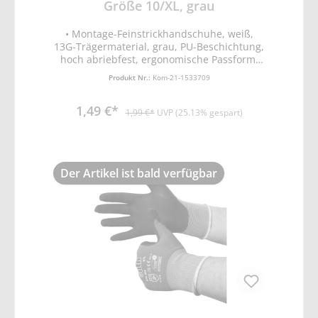
Größe 10/XL, grau
• Montage-Feinstrickhandschuhe, weiß,
13G-Trägermaterial, grau, PU-Beschichtung,
hoch abriebfest, ergonomische Passform,
bedingt rutsch- und schnittfest,
Produkt Nr.:
Kom-21-1533709
atmungsaktiv • PU-Weiß • EN388 Schutz vor
mechanischen Risiken (Abrieb-, Schnitt,
1,49 €*
Reiß- und Durchstichfestigkeit)
1,99 €*
UVP (25.13% gespart)
Der Artikel ist bald verfügbar