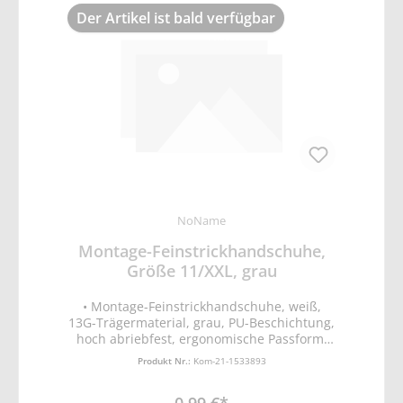
Der Artikel ist bald verfügbar
NoName
Montage-Feinstrickhandschuhe,
Größe 11/XXL, grau
• Montage-Feinstrickhandschuhe, weiß,
13G-Trägermaterial, grau, PU-Beschichtung,
hoch abriebfest, ergonomische Passform,
bedingt rutsch- und schnittfest,
Produkt Nr.:
Kom-21-1533893
atmungsaktiv • PU-Weiß • EN388 Schutz vor
mechanischen Risiken (Abrieb-, Schnitt,