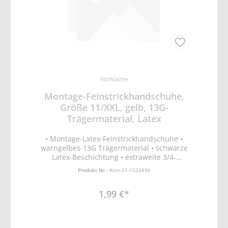
NoName
Montage-Feinstrickhandschuhe,
Größe 11/XXL, gelb, 13G-
Trägermaterial, Latex
• Montage-Latex-Feinstrickhandschuhe •
warngelbes-13G Trägermaterial • schwarze
Latex-Beschichtung • extraweite 3/4-
Tauchung • schrumpfgeraut • ergonomische
Produkt Nr.:
Kom-21-1533896
Passform • EN388 Schutz vor mechanischen
Risiken (Abrieb-, Schnitt, Reiß- und
1,99 €*
Durchstichfestigkeit)