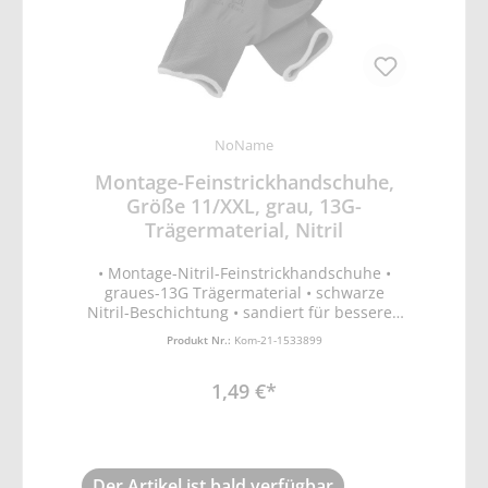
NoName
Montage-Feinstrickhandschuhe,
Größe 11/XXL, grau, 13G-
Trägermaterial, Nitril
• Montage-Nitril-Feinstrickhandschuhe •
graues-13G Trägermaterial • schwarze
Nitril-Beschichtung • sandiert für besseren
Grip und feines Tastgefühl • ergonomische
Produkt Nr.:
Kom-21-1533899
Passform • EN388 Schutz vor mechanischen
Risiken (Abrieb-, Schnitt, Reiß- und
1,49 €*
Durchstichfestigkeit)
Der Artikel ist bald verfügbar