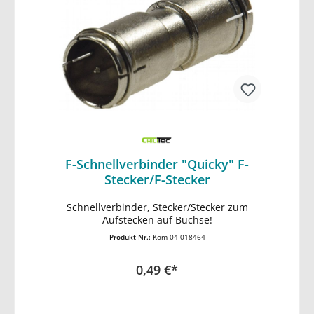
F-Schnellverbinder "Quicky" F-
Stecker/F-Stecker
In den Warenkorb
Schnellverbinder, Stecker/Stecker zum
Aufstecken auf Buchse!
Produkt Nr.:
Kom-04-018464
0,49 €*