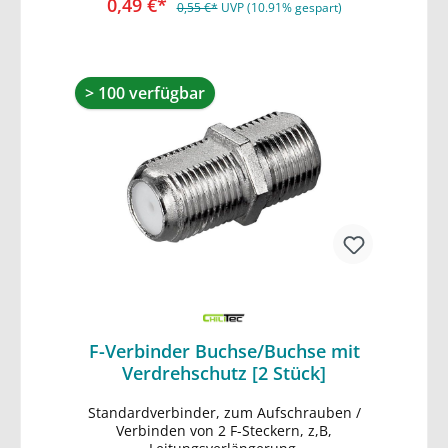
0,49 €*
0,55 €*
UVP (10.91% gespart)
> 100 verfügbar
F-Verbinder Buchse/Buchse mit
Verdrehschutz [2 Stück]
Standardverbinder, zum Aufschrauben /
In den Warenkorb
Verbinden von 2 F-Steckern, z,B,