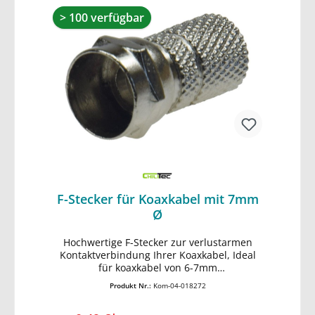
> 100 verfügbar
F-Stecker für Koaxkabel mit 7mm
Ø
Hochwertige F-Stecker zur verlustarmen
In den Warenkorb
Kontaktverbindung Ihrer Koaxkabel, Ideal
für koaxkabel von 6-7mm
Aussendurchmesser,
Produkt Nr.:
Kom-04-018272