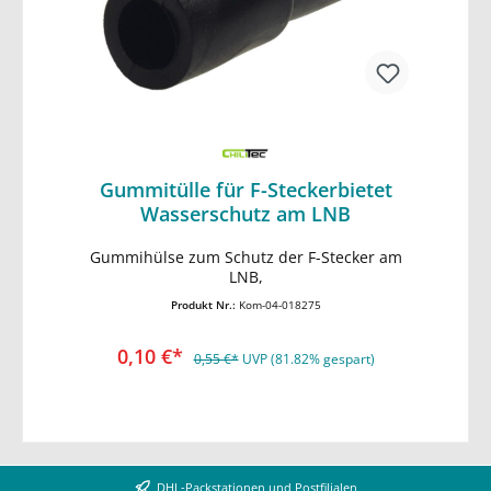
Gummitülle für F-Steckerbietet
Wasserschutz am LNB
In den Warenkorb
Gummihülse zum Schutz der F-Stecker am
LNB,
Produkt Nr.:
Kom-04-018275
0,10 €*
0,55 €*
UVP (81.82% gespart)
DHL-Packstationen und Postfilialen