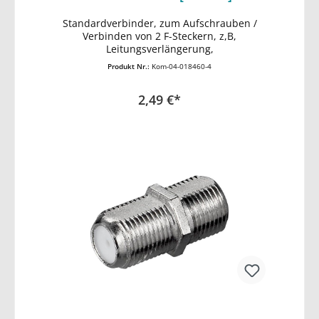
Standardverbinder, zum Aufschrauben /
In den Warenkorb
Verbinden von 2 F-Steckern, z,B,
Leitungsverlängerung,
Produkt Nr.:
Kom-04-018460-4
2,49 €*