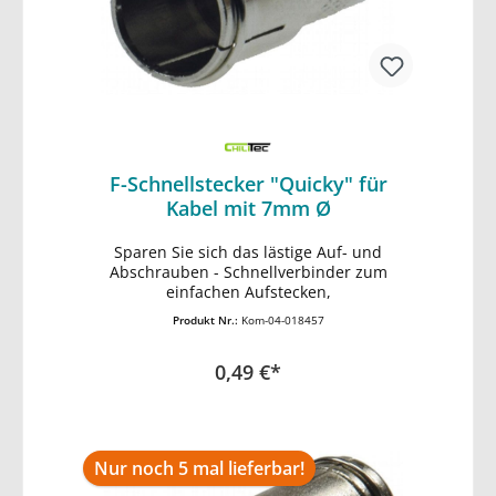
F-Schnellstecker "Quicky" für
Kabel mit 7mm Ø
Sparen Sie sich das lästige Auf- und
In den Warenkorb
Abschrauben - Schnellverbinder zum
einfachen Aufstecken,
Produkt Nr.:
Kom-04-018457
0,49 €*
Nur noch 5 mal lieferbar!