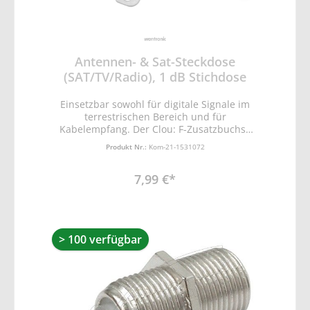
Antennen- & Sat-Steckdose
(SAT/TV/Radio), 1 dB Stichdose
Einsetzbar sowohl für digitale Signale im
terrestrischen Bereich und für
Kabelempfang. Der Clou: F-Zusatzbuchse
für 1x Satellitensignal.
Produkt Nr.:
Kom-21-1531072
7,99 €*
> 100 verfügbar