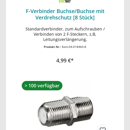
F-Verbinder Buchse/Buchse mit
Verdrehschutz [8 Stück]
Standardverbinder, zum Aufschrauben /
In den Warenkorb
Verbinden von 2 F-Steckern, z,B,
Leitungsverlängerung,
Produkt Nr.:
Kom-04-018460-8
4,99 €*
> 100 verfügbar