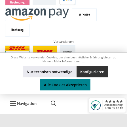
Versandarten
Sperrgut
Diese Website verwendet Cookies, um eine bestmögliche Erfahrung bieten zu
können.
Mehr Informationen ...
Nur technisch notwendige
Konfigurieren
Alle Cookies akzeptieren
* Alle Preise inkl. gesetzl. Mehrwertsteuer zzgl.
Versandkosten
, wenn
nicht anders angegeben.
Navigation
Durchgestrichene Preise stellen die UVP (unverbindliche
Preisempfehlung) des Herstellers dar.
*¹ Kostenloser Versand ab 74,95 € nur innerhalb von Deutschland, gilt
nicht für Speditions- und Sperrgutartikel.
.*² Zahlung per offene Rechnung ist nach erfolgreicher Prüfung und
Freigabe (Liquidität vorausgesetzt) möglich - Details entehmen Sie