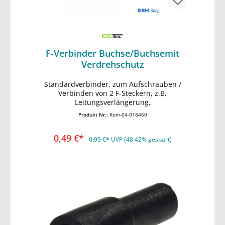
F-Verbinder Buchse/Buchsemit
Verdrehschutz
Standardverbinder, zum Aufschrauben /
In den Warenkorb
Verbinden von 2 F-Steckern, z,B,
Leitungsverlängerung,
Produkt Nr.:
Kom-04-018460
0,49 €*
0,95 €*
UVP (48.42% gespart)