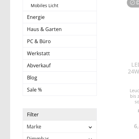
D
Mobiles Licht
Energie
Haus & Garten
PC & Büro
Werkstatt
LE
Abverkauf
24W,
Blog
Sale %
Leuc
bis
s
Geld
Bli
Filter
26.
Sehr
6
Marke
durc
an
Dimmbar