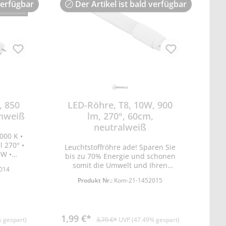
Vorschaltgerät (VVG) geeignet
verfügbar
Der Artikel ist bald verfügbar
, 850
LED-Röhre, T8, 10W, 900
rmweiß
lm, 270°, 60cm,
neutralweiß
000 K •
 270° •
Leuchtstoffröhre ade! Sparen Sie
0W •
bis zu 70% Energie und schonen
40V •
somit die Umwelt und Ihren
014
 F •
Geldbeutel! Die Vorteile auf einen
Produkt Nr.:
Kom-21-1452015
00mm •
Blick: sehr langlebig mit bis zu
 •
25.000 Stunden Betriebsdauer.
15.000x •
Sehr umweltschonend: zum einen
% der
durch die Energieeinsparung zum
1,99 €*
nicht
anderen ist diese Leuchte voll
 gespart)
3,79 €*
UVP (47.49% gespart)