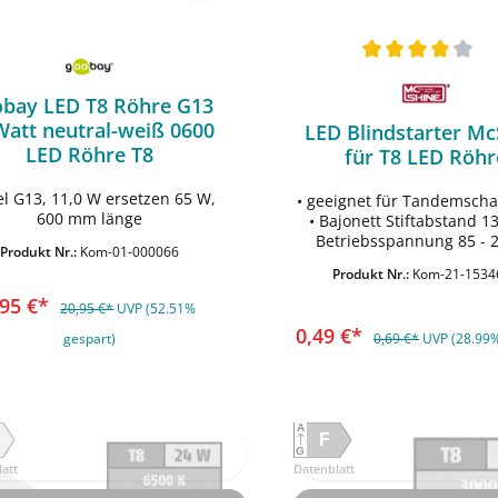
bay LED T8 Röhre G13
Watt neutral-weiß 0600
LED Blindstarter Mc
LED Röhre T8
für T8 LED Röhr
el G13, 11,0 W ersetzen 65 W,
• geeignet für Tandemsch
600 mm länge
• Bajonett Stiftabstand 1
In den Warenkorb
In den Warenko
Betriebsspannung 85 - 2
Produkt Nr.:
Kom-01-000066
Maße Ø21x39,5mm • 
Produkt Nr.:
Kom-21-1534
integrierter 1 Ampere Si
,95 €*
20,95 €*
UVP (52.51%
0,49 €*
gespart)
0,69 €*
UVP (28.99%
A
F
G
att
Datenblatt