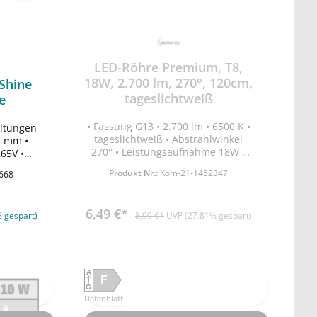
LED-Röhre Premium, T8,
18W, 2.700 lm, 270°, 120cm,
Shine
tageslichtweiß
e
• Fassung G13 • 2.700 lm • 6500 K •
altungen
tageslichtweiß • Abstrahlwinkel
3 mm •
rb
270° • Leistungsaufnahme 18W •
65V •
Betriebsspannung 220-240V •
mit
Produkt Nr.:
Kom-21-1452347
668
Energieeffizienzklasse D •
cherung
Abmessungen ØxL: 30x1200mm •
Lebensdauer 26.000h •
6,49 €*
Einschaltzyklen vor Defekt 15.000x •
 gespart)
8,99 €*
UVP (27.81% gespart)
Aufwärmzeit bis zu 60% der
Maximalleistung <1s • nicht
dimmbar • inkl. Blindstarter • Die
LED-Röhre ist ausschließlich für
A
den Betrieb in Leuchten mit
F
G
konventionellem Vorschaltgerät
Datenblatt
(KVG) oder verlustarmen