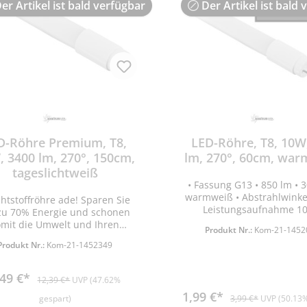
er Artikel ist bald verfügbar
Der Artikel ist bald 
D-Röhre Premium, T8,
LED-Röhre, T8, 10W
 3400 lm, 270°, 150cm,
lm, 270°, 60cm, wa
tageslichtweiß
• Fassung G13 • 850 lm • 3
warmweiß • Abstrahlwinkel
htstoffröhre ade! Sparen Sie
Leistungsaufnahme 1
 zu 70% Energie und schonen
Betriebsspannung 220-2
omit die Umwelt und Ihren
Produkt Nr.:
Kom-21-1452
Energieeffizienzklasse
beutel! Die Vorteile auf einen
Produkt Nr.:
Kom-21-1452349
Abmessungen ØxL: 30x6
ck: sehr langlebig mit bis zu
Lebensdauer 25.000h
000 Stunden Betriebsdauer.
Einschaltzyklen vor Defekt 
 umweltschonend: zum einen
,49 €*
12,39 €*
UVP (47.62%
Aufwärmzeit bis zu 60
h die Energieeinsparung zum
1,99 €*
Maximalleistung <1s • 
deren ist diese Leuchte voll
gespart)
3,99 €*
UVP (50.13%