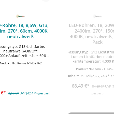
-Röhre, T8, 8,5W, G13,
LED-Röhren, T8, 20W
lm, 270°, 60cm, 4000K,
2400lm, 270°, 150
neutralweiß
4000K, neutralweiß,
Pack
ssungstyp: G13•Lichtfarbe:
neutralweiß•On/Off:
Fassungstyp: G13 Lichtstrom: 2.400
000x•Anlaufszeit: <1s = 60%
Lumen Lichtfarbe: neutralweiß
ht•Farbwiedergabeindex: Ra
Farbtemperatur: 4.000 K
Produkt Nr.:
Kom-21-1452162
emperaturbereich: -20 °C bis
Abstrahlwinkel: 270 G
In den Warenkorb
Produkt Nr.:
Kom-21-1452
+40 °C•Dimmbar:
Leistungsaufnahme im 
Beschreibung der Lichtquelle:
Zustand: 20,0 Watt Lebensdauer:
Inhalt:
25 Teil(e)
(2,74 €* / 
ündeltes Licht (NDLS), direkt
17.000 Stunden On/Off: 15.000x
 die Netzspannung•Farblich
Anlaufszeit: <1s = 60% 
68,49 €*
84,89 €*
UVP (
abgestimmte Lichtquelle:
Farbwiedergabeindex: R
9 €*
Nein•Lichtquell mit hoher
Temperaturbereich: -20 °C
2,59 €*
UVP (42.47% gespart)
gespart)
Leuchtdichte:
°C Dimmbar: Nein Länge mm: 28
Nein•Blendschutzschild:
Millimeter Breite mm: 28
•Vernetzte Lichtquelle (CLS):
Millimeter Höhe mm: 1.500
Nein
Millimeter Beschreibung der