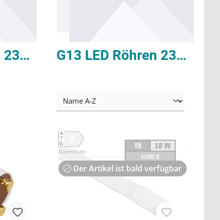
G13 LED Röhren 230V 120cm
G13 LED Röhren 230V 150cm
A
D
G
Datenblatt
Der Artikel ist bald verfügbar