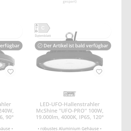
nden •
Lebensdauer 20.000 Stunden •
gespart)
t <1s =
On/Off 20.000x • Anlaufzeit <1s =
beindex
60% Licht • Farbwiedergabeindex
h -20 °C
Ra >80 • Temperaturbereich -20 °C
30x187mm
bis +40 °C • Maße: ØxH 330x187mm
A
g • 30cm
(inkl. Öse) • Gewicht 4,62kg • 30cm
C
G
dimmbar
Anschlussleitung • nicht dimmbar
Datenblatt
verfügbar
Der Artikel ist bald verfügbar
ahler
LED-UFO-Hallenstrahler
 240W,
McShine ''UFO-PRO'' 100W,
6, 90°
19.000lm, 4000K, IP65, 120°
häuse •
• robustes Aluminium Gehäuse •