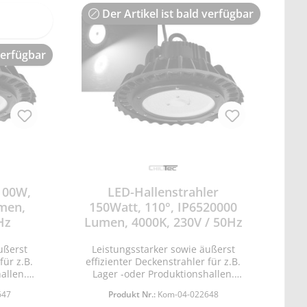
Der Artikel ist bald verfügbar
verfügbar
100W,
LED-Hallenstrahler
umen,
150Watt, 110°, IP6520000
Hz
Lumen, 4000K, 230V / 50Hz
ußerst
Leistungsstarker sowie äußerst
für z.B.
effizienter Deckenstrahler für z.B.
allen.
Lager -oder Produktionshallen.
durch
Sparen Sie bares Geld durch
647
Produkt Nr.:
Kom-04-022648
izienten
ersetzen Ihrer alten ineffizienten