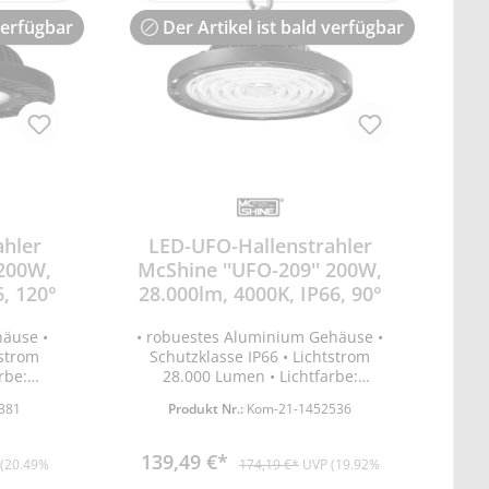
verfügbar
Der Artikel ist bald verfügbar
ahler
LED-UFO-Hallenstrahler
 200W,
McShine ''UFO-209'' 200W,
6, 120°
28.000lm, 4000K, IP66, 90°
häuse •
• robuestes Aluminium Gehäuse •
tstrom
Schutzklasse IP66 • Lichtstrom
rbe:
28.000 Lumen • Lichtfarbe:
eratur
neutralweiß • Farbtemperatur 4000
381
Produkt Nr.:
Kom-21-1452536
120° •
K • Abstrahlwinkel 90° •
0W •
Leistungsaufnahme 200W •
•
Spannung 90-305V •
139,49 €*
(20.49%
174,19 €*
UVP (19.92%
 C •
Energieeffizienzklasse C •