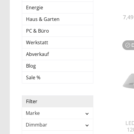
Energie
Le
230V/
7,4
Haus & Garten
0
Lei
PC & Büro
Q
12x21
Werkstatt
D
F • Verbrauch / 1000h 50kWh •
Abverkauf
Blog
Sale %
Filter
Marke
LED
Dimmbar
12