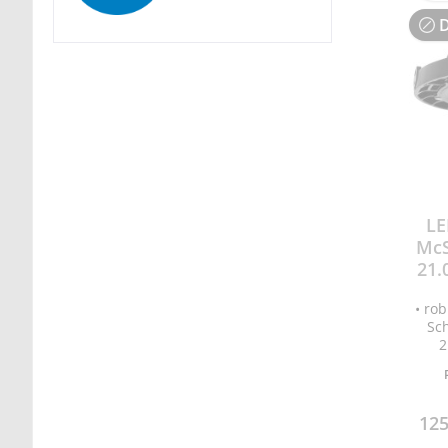
D
LE
McS
21.
• ro
Sch
2
neutr
L
125