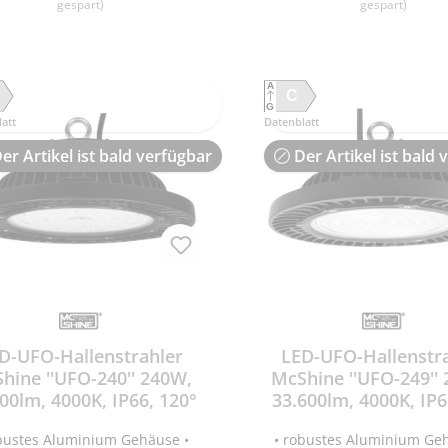
ensdauer 20.000 Stunden •
Lebensdauer 20.000 Stu
gespart)
gespart)
ff 20.000x • Anlaufzeit <1s =
On/Off 20.000x • Anlaufzei
Licht • Farbwiedergabeindex
60% Licht • Farbwiederga
0 • Temperaturbereich -20 °C
Ra >80 • Temperaturbereic
40 °C • Maße: ØxH 300x187mm
bis +40 °C • Maße: ØxH 3
A
. Öse) • Gewicht 3,65kg • 30cm
(inkl. Öse) • Gewicht 4,62k
C
G
hlussleitung • nicht dimmbar
Anschlussleitung • nicht 
att
Datenblatt
er Artikel ist bald verfügbar
Der Artikel ist bald 
D-UFO-Hallenstrahler
LED-UFO-Hallenstr
hine ''UFO-240'' 240W,
McShine ''UFO-249''
00lm, 4000K, IP66, 120°
33.600lm, 4000K, IP6
obustes Aluminium Gehäuse •
• robustes Aluminium Ge