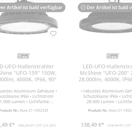
er Artikel ist bald verfügbar
Der Artikel ist bald 
D-UFO-Hallenstrahler
LED-UFO-Hallenstr
hine ''UFO-159'' 150W,
McShine ''UFO-200''
000lm, 4000K, IP66, 90°
28.000lm, 4000K, IP6
buestes Aluminium Gehäuse •
• robustes Aluminium Ge
utzklasse IP66 • Lichtstrom
Schutzklasse IP66 • Lich
1.000 Lumen • Lichtfarbe:
28.000 Lumen • Lichtfa
alweiß • Farbtemperatur 4000
neutralweiß • Farbtemp
Produkt Nr.:
Kom-21-1452535
Produkt Nr.:
Kom-21-1452
K • Abstrahlwinkel 90° •
4000K • Abstrahlwinkel 
eistungsaufnahme 150W •
Leistungsaufnahme 20
Spannung 90-305V •
Spannung 90-305V 
,49 €*
138,49 €*
165,29 €*
UVP (24.08%
174,19 €*
UVP 
Energieeffizienzklasse C •
Energieeffizienzklasse