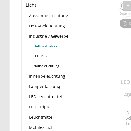
A
Licht
F
G
Datenbl
Aussenbeleuchtung
D
Deko-Beleuchtung
Industrie / Gewerbe
Hallenstrahler
LED Panel
Notbeleuchtung
Innenbeleuchtung
LED
Lampenfassung
40
LED Leuchtmittel
LED Strips
Di
Leuchtmittel
Sc
Li
Mobiles Licht
47,8