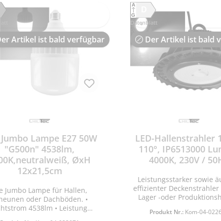
A
D
G
att
Datenblatt
er Artikel ist bald verfügbar
Der Artikel ist bald 
 Jumbo Lampe E27 50W
LED-Hallenstrahler 
"G500n" 4538lm,
110°, IP6513000 L
00K,neutralweiß, ØxH
4000K, 230V / 50
12x21,5cm
Leistungsstarker sowie ä
effizienter Deckenstrahler 
e Jumbo Lampe für Hallen,
Lager -oder Produktionsh
heunen oder Dachböden. •
Sparen Sie bares Geld 
chtstrom 4538lm • Leistung
Produkt Nr.:
Kom-04-022
ersetzen Ihrer alten ineff
6W • Lichtfarbe neutralweiß •