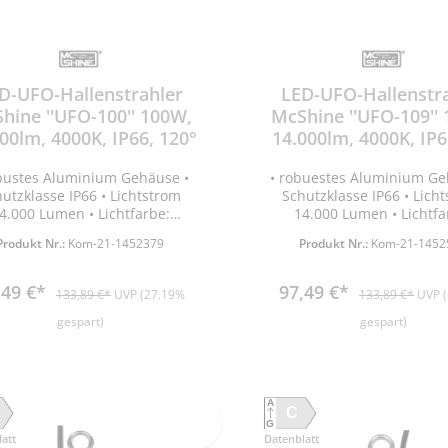
Kettenmontage) •
Kettenmontage) •
Energieeffizienzklasse D •
Energieeffizienzklasse 
rauch / 1000h 152kWh • nicht
Verbrauch / 1000h 200kWh 
mmbar • Nicht geeignet für
dimmbar • Nicht geeigne
entbeleuchtung • mit 20cm
Akzentbeleuchtung • mi
D-UFO-Hallenstrahler
LED-UFO-Hallenstr
Anschlussleitung • Gewicht 2,3kg
Anschlussleitung 
hine ''UFO-100'' 100W,
McShine ''UFO-109''
00lm, 4000K, IP66, 120°
14.000lm, 4000K, IP6
obustes Aluminium Gehäuse •
• robuestes Aluminium Ge
utzklasse IP66 • Lichtstrom
Schutzklasse IP66 • Lich
4.000 Lumen • Lichtfarbe:
14.000 Lumen • Lichtfa
utralweiß • Farbtemperatur
neutralweiß • Farbtempera
Produkt Nr.:
Kom-21-1452379
Produkt Nr.:
Kom-21-1452
00K • Abstrahlwinkel 120° •
K • Abstrahlwinkel 90
eistungsaufnahme 100W •
Leistungsaufnahme 10
Spannung 90-305V •
Spannung 90-305V 
,49 €*
97,49 €*
133,89 €*
UVP (27.19%
133,89 €*
UVP 
Energieeffizienzklasse C •
Energieeffizienzklasse
ensdauer 20.000 Stunden •
Lebensdauer 20.000 Stu
gespart)
gespart)
ff 20.000x • Anlaufzeit <1s =
On/Off 20.000x • Anlaufzei
Licht • Farbwiedergabeindex
60% Licht • Farbwiederga
0 • Temperaturbereich -20 °C
Ra >80 • Temperaturbereic
40 °C • Maße: ØxH 270x172mm
bis +40 °C • Maße: ØxH 2
A
. Öse) • Gewicht 2,77kg • 30cm
(inkl. Öse) • Gewicht 2,77k
C
G
hlussleitung • nicht dimmbar
Anschlussleitung • nicht 
att
Datenblatt