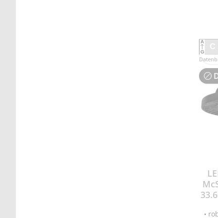
Leb
On/O
60% 
Ra >8
bis +
A
(inkl
C
G
Ansc
Datenbl
D
LE
McS
33.6
• r