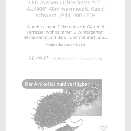
LED Aussen-Lichterkette "CT-
ALK400" 40m warmweiß, Kabel
schwarz, IP44, 400 LEDs
Wunderschöne Dekoration für Garten &
Terrasse, Wohnzimmer & Wintergarten,
Restaurants und Bars - und natürlich auch
für die Adventszeit! • Lichtfarbe warmweiß •
Produkt Nr.:
Kom-04-022843
Gesamtlänge ca. 45m • davon Zuleitung ca.
5m mit 0,15mm² • davon 40m mit 400 LEDs
26,49 €*
in je 10cm Abstand • Leitungs /- Kabelfarbe
29,95 €*
UVP (11.55% gespart)
schwarz • Stromversorgung über
Steckernetzteil 31V DC /193mA • Verbrauch
ca. 6W • hochwertige, langlebige Qualität •
DEKO Leuchte, nicht zur Raumbeleuchtung
Der Artikel ist bald verfügbar
geeignet Dokumente: Bedienungsanleitung:
Download Herstellerdaten (GPSR): ChiliTec
GmbH, Bäckerberg 12, 38165 Lehre-
Essenrode, kontakt@chilitec.de