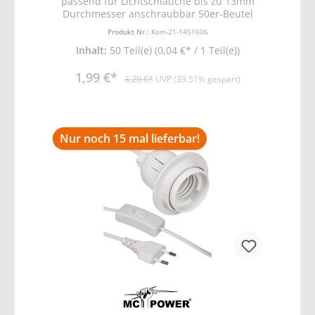
passend für Lichtschläuche bis zu 13mm
Durchmesser anschraubbar 50er-Beutel
Produkt Nr.:
Kom-21-1451606
Inhalt:
50 Teil(e)
(0,04 €* / 1 Teil(e))
1,99 €*
3,29 €*
UVP (39.51% gespart)
Nur noch 15 mal lieferbar!