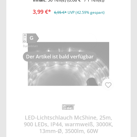
transparenter Kunststoff - schnelle und
einfache Montage - inkl. Montagelöcher für
3,99 €*
Schraubmontage - Befestigungslasche ca.
6,95 €*
UVP (42.59% gespart)
15mm x 10mm - für LED Lichtschlauch
13mm - 50 Clips mit Schrauben zur
Montage eines 11 - 13 mm Lichtschlauches.
Lieferumfang: 50 Stück
A
G
G
Datenblatt
Der Artikel ist bald verfügbar
LED-Lichtschlauch McShine, 25m,
900 LEDs, IP44, warmweiß, 3000K,
13mm-Ø, 3500lm, 60W