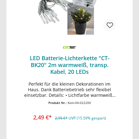
LED Batterie-Lichterkette "CT-
BK20" 2m warmweiß, transp.
Kabel, 20 LEDs
Perfekt für die kleinen Dekorationen im
In den Warenkorb
Haus. Dank Batteriebetrieb sehr flexibel
einsetzbar. Details: • Lichtfarbe warmweiß •
Gesamtlänge ca. 2,3m • davon Zuleitung ca.
Produkt Nr.:
Kom-04-022200
30cm mit 0,15mm² • davon 2m mit 20 LEDs
in je 10cm Abstand • Ein/Ausschalter •
2,49 €*
Leitungs /- Kabelfarbe transparent •
2,95 €*
UVP (15.59% gespart)
Stromversorgung über Batteriebox, 3x
AA/Mignon werden benötigt (nicht dabei) •
Verbrauch ca. 2W • DEKO Leuchte, nicht zur