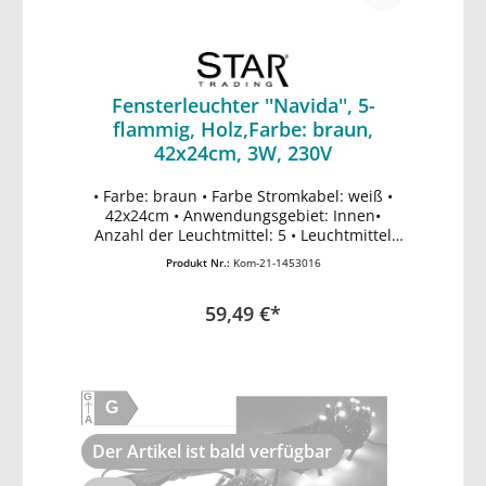
Fensterleuchter ''Navida'', 5-
flammig, Holz,Farbe: braun,
42x24cm, 3W, 230V
• Farbe: braun • Farbe Stromkabel: weiß •
In den Warenkorb
42x24cm • Anwendungsgebiet: Innen•
Anzahl der Leuchtmittel: 5 • Leuchtmittel
inklusive: Ja • Fassung: E10 • Spannung der
Produkt Nr.:
Kom-21-1453016
Lichtquelle: 230V • Max. Leistung der
Lampe: 3W • Länge des Stromkabels: 180cm
59,49 €*
• IP20
G
G
A
Der Artikel ist bald verfügbar