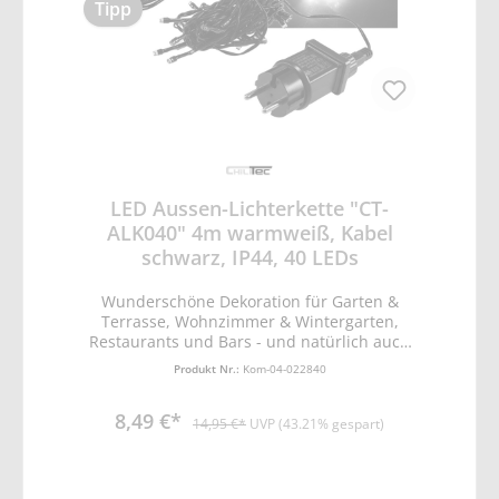
Tipp
LED Aussen-Lichterkette "CT-
ALK040" 4m warmweiß, Kabel
schwarz, IP44, 40 LEDs
Wunderschöne Dekoration für Garten &
Terrasse, Wohnzimmer & Wintergarten,
Restaurants und Bars - und natürlich auch
für die Adventszeit! • Lichtfarbe warmweiß •
Produkt Nr.:
Kom-04-022840
Gesamtlänge ca. 9m • davon Zuleitung ca.
5m mit 0,15mm² • davon 4m mit 40 LEDs in
8,49 €*
je 10cm Abstand • Leitungs /- Kabelfarbe
14,95 €*
UVP (43.21% gespart)
schwarz • Stromversorgung über IP44
Steckernetzteil 31V DC/116mA •
hochwertige, langlebige Qualität •