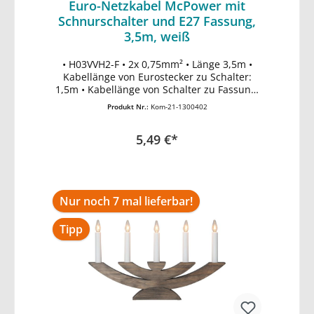
Euro-Netzkabel McPower mit
Schnurschalter und E27 Fassung,
3,5m, weiß
• H03VVH2-F • 2x 0,75mm² • Länge 3,5m •
In den Warenkorb
Kabellänge von Eurostecker zu Schalter:
1,5m • Kabellänge von Schalter zu Fassung:
2m • max. 100W • weiß
Produkt Nr.:
Kom-21-1300402
5,49 €*
Nur noch 7 mal lieferbar!
Tipp