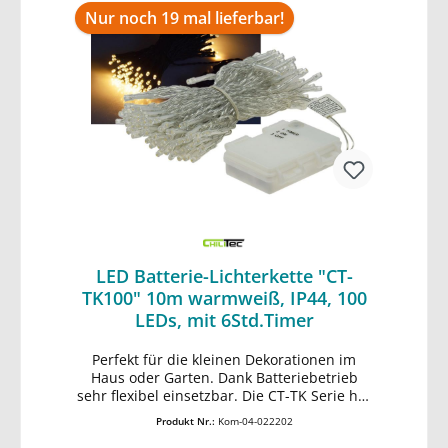
Raumbeleuchtung geeignet • geeignet für
Nur noch 19 mal lieferbar!
Innen IP20
LED Batterie-Lichterkette "CT-
TK100" 10m warmweiß, IP44, 100
LEDs, mit 6Std.Timer
Perfekt für die kleinen Dekorationen im
In den Warenkorb
Haus oder Garten. Dank Batteriebetrieb
sehr flexibel einsetzbar. Die CT-TK Serie hat
2 Modi: 1. Timer-Funktion (Licht geht an und
Produkt Nr.:
Kom-04-022202
nach 6 Std. wieder aus) 2. Dauerlicht an