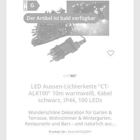
Verbrauch ca. 2,5W • DEKO Leuchte, nicht
G
G
zur Raumbeleuchtung geeignet Dokumente:
A
Bedienungsanleitung: Download
Herstellerdaten (GPSR): ChiliTec GmbH,
Der Artikel ist bald verfügbar
Bäckerberg 12, 38165 Lehre-Essenrode,
kontakt@chilitec.de
LED Aussen-Lichterkette "CT-
ALK100" 10m warmweiß, Kabel
schwarz, IP44, 100 LEDs
Wunderschöne Dekoration für Garten &
Terrasse, Wohnzimmer & Wintergarten,
Restaurants und Bars - und natürlich auch
für die Adventszeit! • Lichtfarbe warmweiß •
Produkt Nr.:
Kom-04-022841
Gesamtlänge ca. 15m • davon Zuleitung ca.