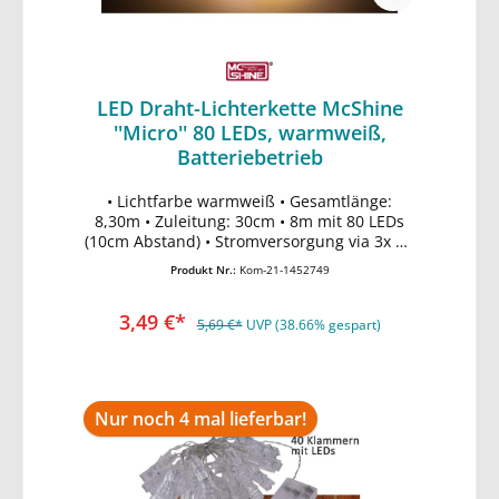
LED Draht-Lichterkette McShine
''Micro'' 80 LEDs, warmweiß,
Batteriebetrieb
• Lichtfarbe warmweiß • Gesamtlänge:
In den Warenkorb
8,30m • Zuleitung: 30cm • 8m mit 80 LEDs
(10cm Abstand) • Stromversorgung via 3x AA
Mignon Batterien (nicht enthalten) •
Produkt Nr.:
Kom-21-1452749
EIN/AUS Schalter • Nicht zur
Raumausleuchtung geeignet
3,49 €*
5,69 €*
UVP (38.66% gespart)
Nur noch 4 mal lieferbar!