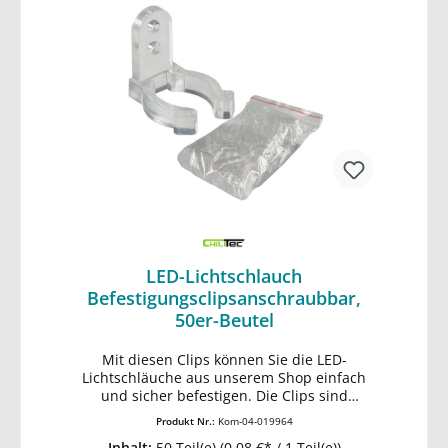
Kabelfarbe transparent • Stromversorgung
Batteriebetrieb 3x AA / Mignon (nicht dabei)
• Hochwertige, langlebige Qualität •
Verbrauch ca. 2,5W • DEKO Leuchte, nicht
zur Raumbeleuchtung geeignet
LED-Lichtschlauch
Befestigungsclipsanschraubbar,
50er-Beutel
Mit diesen Clips können Sie die LED-
Lichtschläuche aus unserem Shop einfach
In den Warenkorb
und sicher befestigen. Die Clips sind
anschraubbar, dadurch erhält der
Produkt Nr.:
Kom-04-019964
Lichtschlauch einen festen Halt. - Material:
Inhalt:
50 Teil(e)
(0,08 €* / 1 Teil(e))