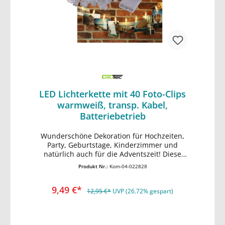
LED Lichterkette mit 40 Foto-Clips
warmweiß, transp. Kabel,
Batteriebetrieb
Wunderschöne Dekoration für Hochzeiten,
In den Warenkorb
Party, Geburtstage, Kinderzimmer und
natürlich auch für die Adventszeit! Diese
Lichterketten haben je eine LED an einer
Produkt Nr.:
Kom-04-022828
transparenten Klammer, an die sie Fotos
oder Postkarten hängen können. •
9,49 €*
Lichtfarbe warmweiß • Gesamtlänge ca.
12,95 €*
UVP (26.72% gespart)
5,5m • davon Zuleitung ca. 0,3m mit
0,10mm² • davon ca. 5,2m mit 40 LEDs in je
13cm Abstand mit je einem Clip • Leitungs /-