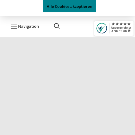
Alle Cookies akzeptieren
Navigation
* Alle Preise inkl. gesetzl. Mehrwertsteuer zzgl.
Versandkosten
, wenn
nicht anders angegeben.
Durchgestrichene Preise stellen die UVP (unverbindliche
Preisempfehlung) des Herstellers dar.
*¹ Kostenloser Versand ab 74,95 € nur innerhalb von Deutschland, gilt
nicht für Speditions- und Sperrgutartikel.
.*² Zahlung per offene Rechnung ist nach erfolgreicher Prüfung und
Freigabe (Liquidität vorausgesetzt) möglich - Details entehmen Sie
bitte unseren
Zahlungsbedingungen
.
® Alle Markennamen, Warenzeichen und eingetragenen
Warenzeichen, die auf dieser Website verwendet werden, sind
Eigentum Ihrer rechtmäßigen Eigentümer.
Sie dienen hier nur der Beschreibung bzw. der Identifikation der
jeweiligen Firmen, Produkte und Dienstleistungen.
© 2023 by
ERH-Shop.de
Theme by
ThemeWare®