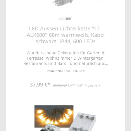
LED Aussen-Lichterkette "CT-
ALK600" 60m warmweiß, Kabel
schwarz, IP44, 600 LEDs
Wunderschöne Dekoration für Garten &
Terrasse, Wohnzimmer & Wintergarten,
Restaurants und Bars - und natürlich auch
für die Adventszeit! • Lichtfarbe warmweiß •
Produkt Nr.:
Kom-04-022844
Gesamtlänge ca. 65m • davon Zuleitung ca.
5m mit 0,15mm² • davon 60m mit 600 LEDs
37,99 €*
in je 10cm Abstand • Leitungs /- Kabelfarbe
39,95 €*
UVP (4.91% gespart)
schwarz • Stromversorgung über
Steckernetzteil 31V DC /270mA • Verbrauch
ca. 8,5W • hochwertige, langlebige Qualität •
DEKO Leuchte, nicht zur Raumbeleuchtung
geeignet Dokumente: Bedienungsanleitung:
Download Herstellerdaten (GPSR): ChiliTec
GmbH, Bäckerberg 12, 38165 Lehre-
Essenrode, kontakt@chilitec.de