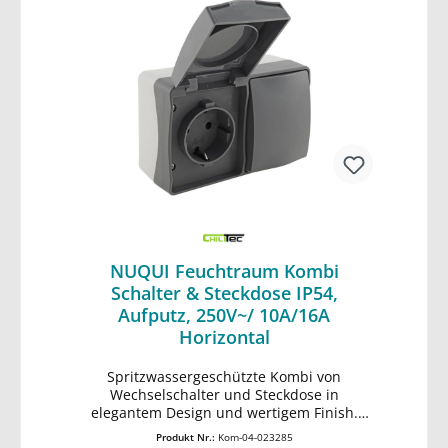
NUQUI Feuchtraum Kombi
Schalter & Steckdose IP54,
Aufputz, 250V~/ 10A/16A
Horizontal
Spritzwassergeschützte Kombi von
In den Warenkorb
Wechselschalter und Steckdose in
elegantem Design und wertigem Finish.
Zweifarbiger Aufputz-Rahmen mit
Produkt Nr.:
Kom-04-023285