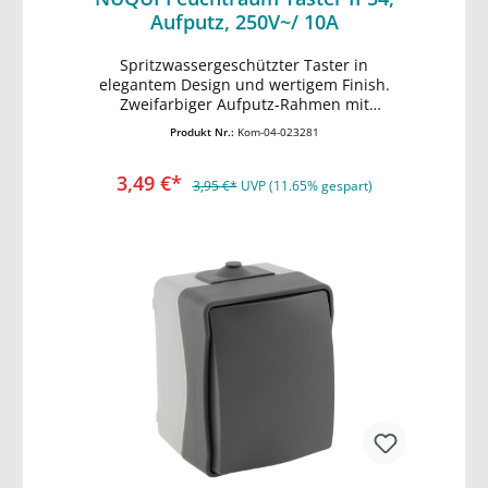
Aufputz, 250V~/ 10A
Spritzwassergeschützter Taster in
In den Warenkorb
elegantem Design und wertigem Finish.
Zweifarbiger Aufputz-Rahmen mit
dunkelgrauem Deckel. • komfortable
Produkt Nr.:
Kom-04-023281
Installation: Schraubenlose Terminals •
spritzwassergeschützt IP54 • 250V~/ max.
3,49 €*
10A • stabiler, wetterbeständiger Kunststoff
3,95 €*
UVP (11.65% gespart)
• gummierte Kabeleinführung • HxBxT
77x62x55mm