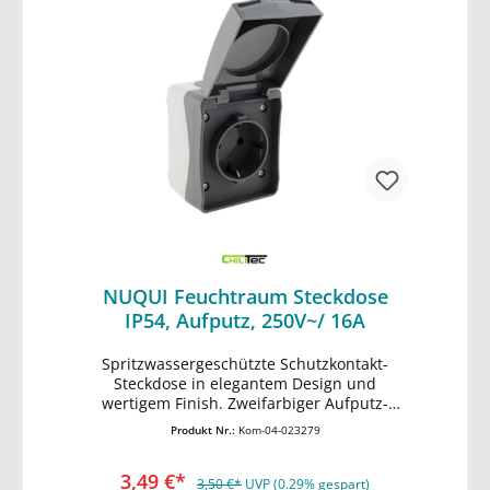
oder an ein in das Installateur-Verzeichnis
• stabiler, wetterbeständiger Kunststoff •
des Netzbetreibers eingetragenes
gummierte Kabeleinführung • Maße
Installationsunternehmen. Ein solches
Steckdose HxBxT 77x62x55mm • Maße
Installationsunternehmen ist Ihnen dabei
Schalter HxBxT 77x62x55mm
behilflich die erforderliche Zustimmung des
jeweiligen Netzbetreibers einzuholen.
NUQUI Feuchtraum Steckdose
IP54, Aufputz, 250V~/ 16A
Spritzwassergeschützte Schutzkontakt-
In den Warenkorb
Steckdose in elegantem Design und
wertigem Finish. Zweifarbiger Aufputz-
Rahmen mit dunkelgrauem Deckel mit
Produkt Nr.:
Kom-04-023279
Federschließung. • komfortable Installation:
Schraubenlose Terminals •
3,49 €*
spritzwassergeschützt IP54 • 250V~/ max.
3,50 €*
UVP (0.29% gespart)