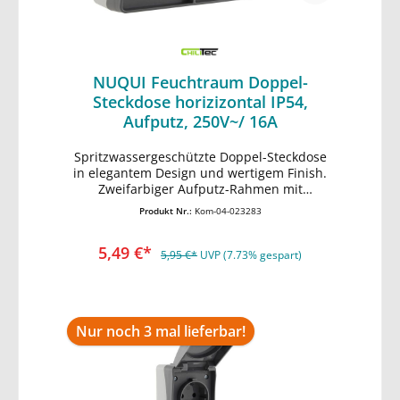
NUQUI Feuchtraum Doppel-
Steckdose horizizontal IP54,
Aufputz, 250V~/ 16A
Spritzwassergeschützte Doppel-Steckdose
In den Warenkorb
in elegantem Design und wertigem Finish.
Zweifarbiger Aufputz-Rahmen mit
dunkelgrauem Deckel mit Federschließung.
Produkt Nr.:
Kom-04-023283
• 2 Schutzkontakt-Steckdosen in
horizontaler Anordnung • komfortable
5,49 €*
Installation: Schraubenlose Terminals •
5,95 €*
UVP (7.73% gespart)
spritzwassergeschützt IP54 • 250V~/ max.
16A (3600W) • stabiler, wetterbeständiger
Kunststoff • gummierte Kabeleinführung •
HxBxT 125x77x55mm
Nur noch 3 mal lieferbar!