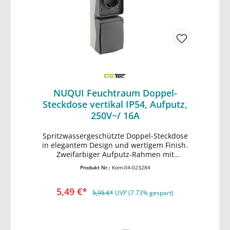
NUQUI Feuchtraum Doppel-
Steckdose vertikal IP54, Aufputz,
250V~/ 16A
Spritzwassergeschützte Doppel-Steckdose
In den Warenkorb
in elegantem Design und wertigem Finish.
Zweifarbiger Aufputz-Rahmen mit
dunkelgrauem Deckel mit Federschließung.
Produkt Nr.:
Kom-04-023284
• 2 Schutzkontakt-Steckdosen in vertikaler
Anordnung • komfortable Installation:
5,49 €*
Schraubenlose Terminals •
5,95 €*
UVP (7.73% gespart)
spritzwassergeschützt IP54 • 250V~/ max.
16A (3600W) • stabiler, wetterbeständiger
Kunststoff • gummierte Kabeleinführung •
HxBxT 160x62x55mm