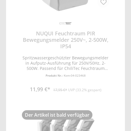
NUQUI Feuchtraum PIR
Bewegungsmelder 250V~, 2-500W,
IP54
Spritzwassergeschützter Bewegungsmelder
in Aufputz-Ausführung für 250V/50Hz, 2-
500W. Passend für ChiliTec Feuchtraum
Serie. • hellgrauer Rahmen mit
Produkt Nr.:
Kom-04-023468
dunkelgrauem Deckel • Ein-Aus-PIR Schalter
• Dämmerungs-Schaltschwelle einstellbar
11,99 €*
(2-1000Lux) • Schaltdauer 5 Sek. - 10 Min. •
17,95 €*
UVP (33.2% gespart)
Erfassungswinkel 120° • Reichweite max. 6m
• Maße BxHxT 77x62x55mm •
Installationshöhe 100-140cm • Einfache
Installation durch 3-Pol Anschluss (L,N,
Der Artikel ist bald verfügbar
Lout) • Leistungsbereich 2-500W für
ohmsche Lasten wie Glühlampen, 2-300W
für induktive Lasten (Leuchtstoffröhren) und