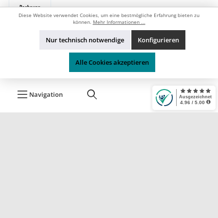
Diese Website verwendet Cookies, um eine bestmögliche Erfahrung bieten zu
können.
Mehr Informationen ...
Versandarten
Nur technisch notwendige
Konfigurieren
Sperrgut
Alle Cookies akzeptieren
Navigation
* Alle Preise inkl. gesetzl. Mehrwertsteuer zzgl.
Versandkosten
, wenn
nicht anders angegeben.
Durchgestrichene Preise stellen die UVP (unverbindliche
Preisempfehlung) des Herstellers dar.
*¹ Kostenloser Versand ab 74,95 € nur innerhalb von Deutschland, gilt
nicht für Speditions- und Sperrgutartikel.
.*² Zahlung per offene Rechnung ist nach erfolgreicher Prüfung und
Freigabe (Liquidität vorausgesetzt) möglich - Details entehmen Sie
bitte unseren
Zahlungsbedingungen
.
® Alle Markennamen, Warenzeichen und eingetragenen
Warenzeichen, die auf dieser Website verwendet werden, sind
Eigentum Ihrer rechtmäßigen Eigentümer.
Sie dienen hier nur der Beschreibung bzw. der Identifikation der