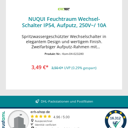
NUQUI Feuchtraum Wechsel-
Schalter IP54, Aufputz, 250V~/ 10A
Spritzwassergeschützter Wechselschalter in
In den Warenkorb
elegantem Design und wertigem Finish.
Zweifarbiger Aufputz-Rahmen mit
dunkelgrauem Deckel. • komfortable
Produkt Nr.:
Kom-04-023280
Installation: Schraubenlose Terminals •
spritzwassergeschützt IP54 • 250V~/ max.
3,49 €*
10A • stabiler, wetterbeständiger Kunststoff
3,50 €*
UVP (0.29% gespart)
• gummierte Kabeleinführung • HxBxT
77x62x55mm
DHL-Packstationen und Postfilialen