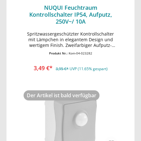
NUQUI Feuchtraum
Kontrollschalter IP54, Aufputz,
250V~/ 10A
Spritzwassergeschützter Kontrollschalter
In den Warenkorb
mit Lämpchen in elegantem Design und
wertigem Finish. Zweifarbiger Aufputz-
Rahmen mit dunkelgrauem Deckel. •
Produkt Nr.:
Kom-04-023282
komfortable Installation: Schraubenlose
Terminals • spritzwassergeschützt IP54 •
3,49 €*
250V~/ max. 10A • stabiler,
3,95 €*
UVP (11.65% gespart)
wetterbeständiger Kunststoff • gummierte
Kabeleinführung • HxBxT 77x62x55mm
Der Artikel ist bald verfügbar