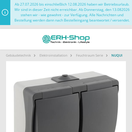
Ab 27.07.2026 bis einschließlich 12.08.2026 haben wir Betriebsurlaub.
Wir sind in dieser Zeit nicht erreichbar. Ab Donnerstag, den 13.082026
stehen wir - wie gewohnt - zur Verfügung. Alle Nachrichten und
Bestellung werden dann nach Bestelleingang beantwortet / versendet.
Gebäudetechnik
Elektroinstallation
Feuchtraum Serie
NUQUI