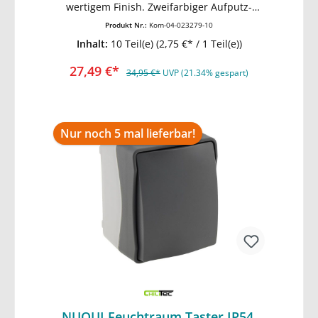
In den Warenkorb
wertigem Finish. Zweifarbiger Aufputz-
Rahmen mit dunkelgrauem Deckel mit
Produkt Nr.:
Kom-04-023279-10
Federschließung. • komfortable Installation:
Inhalt:
10 Teil(e)
(2,75 €* / 1 Teil(e))
Schraubenlose Terminals •
spritzwassergeschützt IP54 • 250V~/ max.
27,49 €*
16A (3600W) • stabiler, wetterbeständiger
34,95 €*
UVP (21.34% gespart)
Kunststoff • gummierte Kabeleinführung •
HxBxT 77x62x55mm
Nur noch 5 mal lieferbar!
NUQUI Feuchtraum Taster IP54,