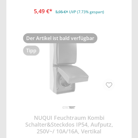
dunkelgrauem Deckel mit Federschließung.
• Schutzkontakt-Steckdosen 250V~/ max. 16A
5,49 €*
• Wechselschalter 250V~/ max. 10A •
5,95 €*
UVP (7.73% gespart)
komfortable Installation: Schraubenlose
Terminals • spritzwassergeschützt IP54 •
stabiler, wetterbeständiger Kunststoff •
gummierte Kabeleinführung • HxBxT
Der Artikel ist bald verfügbar
125x75x55mm • Anordnung: Horizontal
Tipp
NUQUI Feuchtraum Kombi
Schalter&Steckdos IP54, Aufputz,
250V~/ 10A/16A, Vertikal