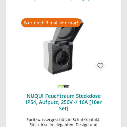
16A (3600W) • stabiler, wetterbeständiger
Kunststoff • gummierte Kabeleinführung •
HxBxT 77x62x55mm
Nur noch 3 mal lieferbar!
NUQUI Feuchtraum Steckdose
IP54, Aufputz, 250V~/ 16A [10er
Set]
Spritzwassergeschützte Schutzkontakt-
Steckdose in elegantem Design und