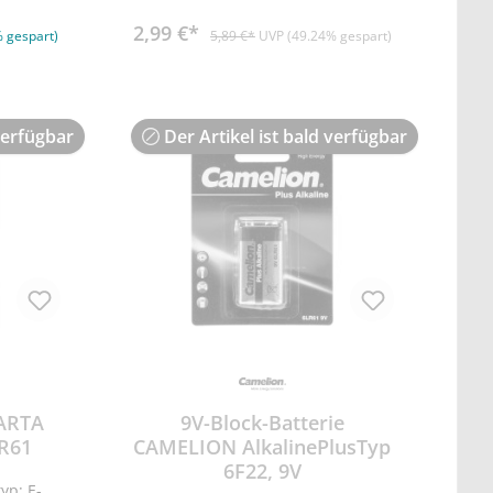
2,99 €*
 gespart)
5,89 €*
UVP (49.24% gespart)
verfügbar
Der Artikel ist bald verfügbar
VARTA
9V-Block-Batterie
FR61
CAMELION AlkalinePlusTyp
6F22, 9V
typ: E-