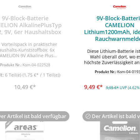
9V-Block-Batterie
9V-Block-Batter
ELION AlkalinePlusTyp
CAMELION
2, 9V, 6er Haushaltsbox
Lithium1200mAh, ide
Rauchwarnmeld
 Vorteilspack in praktischer
aushalts-Kunststoffbox: 6x
Diese Lithium-Batterie is
AMELION 9V Alkaline Plus
In den Warenko
Wahl überall dort, wo e
tterien bieten zuverlässige
höchste Zuverlässigkeit a
Produkt Nr.:
Kom-04-022528
zenleistung und sind bei 0%
z,B, in Alarmanlagen 
Produkt Nr.:
Kom-04-019
admium und Quecksilber
Rauchmeldern, Bis zu 
lt:
6 Teil(e)
(1,75 €* / 1 Teil(e))
endrein umweltfreundlich.
höhere Kapazität im Vergl
Sicherheitshinweise:
Alkali-Batterien und bis zu
10,49 €*
9,49 €*
9,95 €*
UVP (4.62%
er: ADA Import &
Haltbarkeit,
svertriebs GmbH Bergiusstr.
59 12057 Berlin Deutschland
@ada-gmbh.de Verantworliche
Person: ADA Import &
er Artikel ist bald verfügbar
Der Artikel ist bald 
svertriebs GmbH Bergiusstr.
59 12057 Berlin Deutschland
da-gmbh.de Hinweise zur
Batterieentsorgung Im
mmenhang mit dem Vertrieb