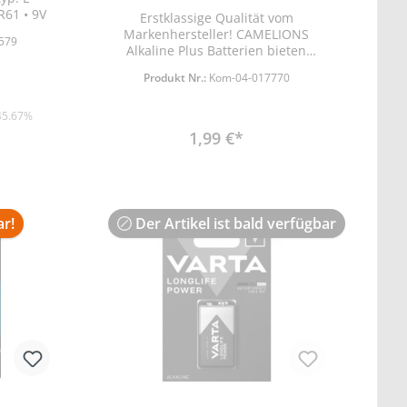
R61 • 9V
Erstklassige Qualität vom
Markenhersteller! CAMELIONS
579
Alkaline Plus Batterien bieten
zuverlässige Spitzenleistung und
Produkt Nr.:
Kom-04-017770
sind bei 0% Cadmium und
Quecksilber obendrein
umweltfreundlich,
45.67%
1,99 €*
ar!
Der Artikel ist bald verfügbar