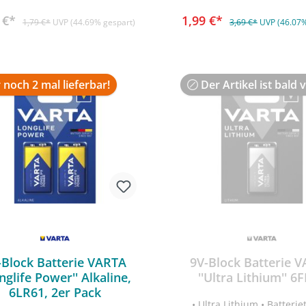
 mehr Leistung dank neuer
Triple-Energy
9 €*
1,99 €*
1,79 €*
UVP (44.69% gespart)
3,69 €*
UVP (46.07%
 noch 2 mal lieferbar!
Der Artikel ist bald 
-Block Batterie VARTA
9V-Block Batterie 
onglife Power'' Alkaline,
''Ultra Lithium'' 6
6LR61, 2er Pack
• Ultra Lithium • Batterie