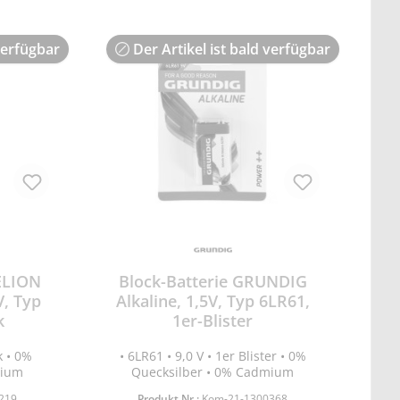
verfügbar
Der Artikel ist bald verfügbar
ELION
Block-Batterie GRUNDIG
V, Typ
Alkaline, 1,5V, Typ 6LR61,
k
1er-Blister
k • 0%
• 6LR61 • 9,0 V • 1er Blister • 0%
mium
Quecksilber • 0% Cadmium
219
Produkt Nr.:
Kom-21-1300368