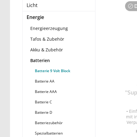
Licht
D
Energie
Energieerzeugung
Tafos & Zubehör
Akku & Zubehör
Batterien
Batterie 9 Volt Block
Batterie AA
''Sup
Batterie AAA
Batterie C
• Ei
Batterie D
mit i
Verp
Batteriezubehör
ener
Spezialbatterien