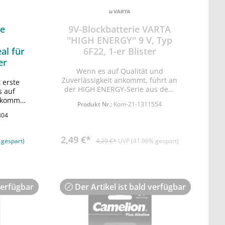
ie
9V-Blockbatterie VARTA
''HIGH ENERGY'' 9 V, Typ
al für
6F22, 1-er Blister
er
Wenn es auf Qualität und
Zuverlässigkeit ankommt, führt an
t erste
rb
der HIGH ENERGY-Serie aus dem
s auf
Hause VARTA kein Weg vorbei!
nkommt,
Produkt Nr.:
Kom-21-1311554
Lieferung geblistert.
oder
304
4 mal
eich zu
 10 Jahre
2,49 €*
 gespart)
4,29 €*
UVP (41.96% gespart)
verfügbar
Der Artikel ist bald verfügbar