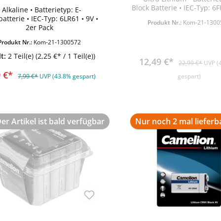
Block Batterie • IEC-Typ: 6F
• Alkaline • Batterietyp: E-
batterie • IEC-Typ: 6LR61 • 9V •
Produkt Nr.:
Kom-21-1300
In den Warenkorb
2er Pack
Produkt Nr.:
Kom-21-1300572
lt:
2 Teil(e)
(2,25 €* / 1 Teil(e))
12,49 €*
22,99 €*
UVP (
9 €*
7,99 €*
UVP (43.8% gespart)
gespart)
er Artikel ist bald verfügbar
Nur noch 2 mal lieferb