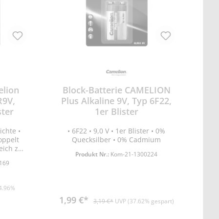
elion
Block-Batterie CAMELION
R9V,
Plus Alkaline 9V, Typ 6F22,
ster
1er Blister
ichte •
• 6F22 • 9,0 V • 1er Blister • 0%
oppelt
Quecksilber • 0% Cadmium
eich zu
Produkt Nr.:
Kom-21-1300224
antes
169
eal für
dersteht
en •
4.96%
melder
1,99 €*
3,19 €*
UVP (37.62% gespart)