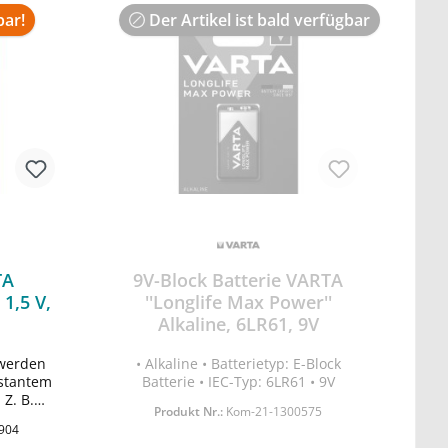
bar!
Der Artikel ist bald verfügbar
TA
9V-Block Batterie VARTA
 1,5 V,
''Longlife Max Power''
Alkaline, 6LR61, 9V
 werden
• Alkaline • Batterietyp: E-Block
rb
nstantem
Batterie • IEC-Typ: 6LR61 • 9V
Z. B.
Produkt Nr.:
Kom-21-1300575
nrechner
904