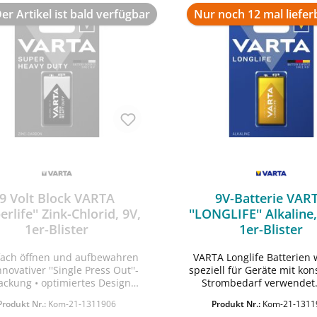
er Artikel ist bald verfügbar
Nur noch 12 mal liefer
9 Volt Block VARTA
9V-Batterie VAR
erlife'' Zink-Chlorid, 9V,
''LONGLIFE'' Alkaline,
1er-Blister
1er-Blister
nfach öffnen und aufbewahren
VARTA Longlife Batterien
In den Warenko
nnovativer ''Single Press Out''-
speziell für Geräte mit ko
ackung • optimiertes Design •
Strombedarf verwendet. 
kraftvolle Energie für
Fernbedienungen, Tasche
Produkt Nr.:
Kom-21-1311906
Produkt Nr.:
Kom-21-1311
giehungrige Anwendungen •
etc.