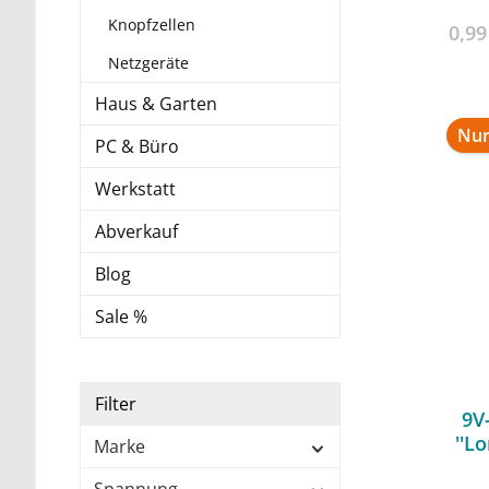
16%
Knopfzellen
0,9
Netzgeräte
Haus & Garten
Nur
PC & Büro
Werkstatt
Abverkauf
Blog
Sale %
Filter
9V
''L
Marke