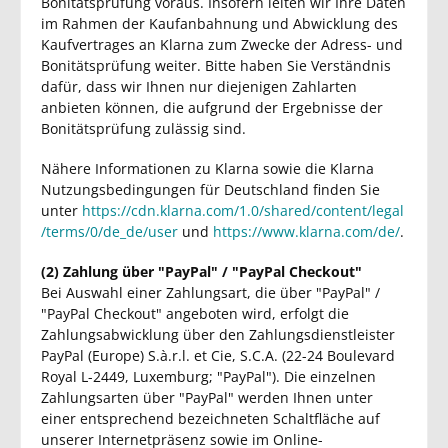
Bonitätsprüfung voraus. Insofern leiten wir Ihre Daten
im Rahmen der Kaufanbahnung und Abwicklung des
Kaufvertrages an Klarna zum Zwecke der Adress- und
Bonitätsprüfung weiter. Bitte haben Sie Verständnis
dafür, dass wir Ihnen nur diejenigen Zahlarten
anbieten können, die aufgrund der Ergebnisse der
Bonitätsprüfung zulässig sind.
Nähere Informationen zu Klarna sowie die Klarna
Nutzungsbedingungen für Deutschland finden Sie
unter
https://cdn.klarna.com/1.0/shared/content/legal
/terms/0/de_de/user
und
https://www.klarna.com/de/
.
(2)
Zahlung über "PayPal" / "PayPal Checkout"
Bei Auswahl einer Zahlungsart, die über "PayPal" /
"PayPal Checkout" angeboten wird, erfolgt die
Zahlungsabwicklung über den Zahlungsdienstleister
PayPal (Europe) S.à.r.l. et Cie, S.C.A. (22-24 Boulevard
Royal L-2449, Luxemburg; "PayPal"). Die einzelnen
Zahlungsarten über "PayPal" werden Ihnen unter
einer entsprechend bezeichneten Schaltfläche auf
unserer Internetpräsenz sowie im Online-