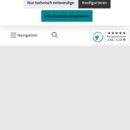
Nur technisch notwendige
Konfigurieren
Sperrgut
Alle Cookies akzeptieren
Navigation
* Alle Preise inkl. gesetzl. Mehrwertsteuer zzgl.
Versandkosten
, wenn
nicht anders angegeben.
Durchgestrichene Preise stellen die UVP (unverbindliche
Preisempfehlung) des Herstellers dar.
*¹ Kostenloser Versand ab 74,95 € nur innerhalb von Deutschland, gilt
nicht für Speditions- und Sperrgutartikel.
.*² Zahlung per offene Rechnung ist nach erfolgreicher Prüfung und
Freigabe (Liquidität vorausgesetzt) möglich - Details entehmen Sie
bitte unseren
Zahlungsbedingungen
.
® Alle Markennamen, Warenzeichen und eingetragenen
Warenzeichen, die auf dieser Website verwendet werden, sind
Eigentum Ihrer rechtmäßigen Eigentümer.
Sie dienen hier nur der Beschreibung bzw. der Identifikation der
jeweiligen Firmen, Produkte und Dienstleistungen.
© 2023 by
ERH-Shop.de
Theme by
ThemeWare®