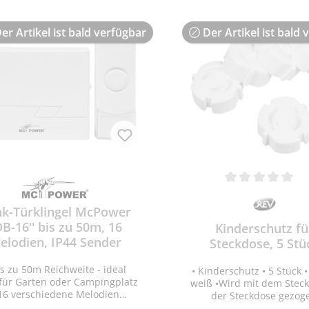
(enthalten) - Einem Emp
ernung zum Empfänger max.
können bis zu 8 Sender zu
 (freie Fläche) • Reichweite
werden - Schutzart IP
. 8m, Erfassungswinkel max.
er Artikel ist bald verfügbar
Der Artikel ist bald 
spritzwassergeschützt - 
°. • Frequenz: 433,92 MHz •
BxHxT 52x65x18mm, Emp
HxBxT 74x60x70mm (incl.
68x84x28mm (ohne Stec
halter) • Betrieb mit 2x AAA
ro Batterien (nicht dabei) •
ung: Funktioniert nur mit den
otaPorta Klingeln, NICHT mit
ilotaCasa Haussteuerung
k-Türklingel McPower
DB-16'' bis zu 50m, 16
Kinderschutz fü
elodien, IP44 Sender
Steckdose, 5 Stü
is zu 50m Reichweite - ideal
• Kinderschutz • 5 Stück 
für Garten oder Campingplatz
weiß •Wird mit dem Stecker aus
 16 verschiedene Melodien
der Steckdose gezog
lbar • IP44 Sender • Sender