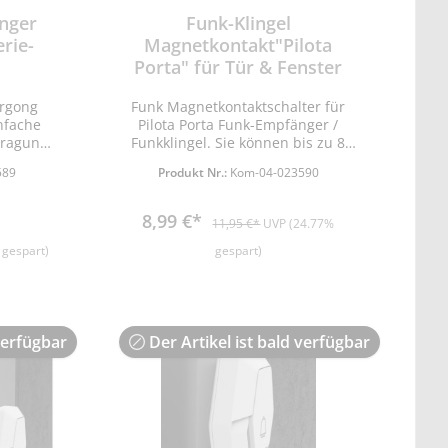
änger
Funk-Klingel
erie-
Magnetkontakt"Pilota
Porta" für Tür & Fenster
ürgong
Funk Magnetkontaktschalter für
Pilota Porta Funk-Empfänger /
tragung
Funkklingel. Sie können bis zu 8
ndig •
Funk-Türgongs mit den
589
Produkt Nr.:
Kom-04-023590
 • 39
verschiedenen Funksender
tellbar •
kombinieren. Verwendbar in Haus,
-Stufen
Wohnung, Büro als
8,99 €*
11,95 €*
UVP (24.77%
änger
Zugangskontrolle im Innenbereich.
geordnet
Der programmierte Ton ertönt
 gespart)
gespart)
ür Innen
beim Öffnen von z.B. Tür oder
5V (AA) •
Fenster. Achtung WICHTIGER
30mm
HINWEIS: Die Nutzung bzw.
Aktivierung/Deaktivierung des
verfügbar
Der Artikel ist bald verfügbar
Magnetkontaktes (#23590)
und/oder des Bewegungsmelders
(#23591) erfodert ZWINGEND die
Fernbedienung (#23744). Eine
Nutzung ohne Fernbedienung
(#23744) ist NICHT möglich. • bis zu