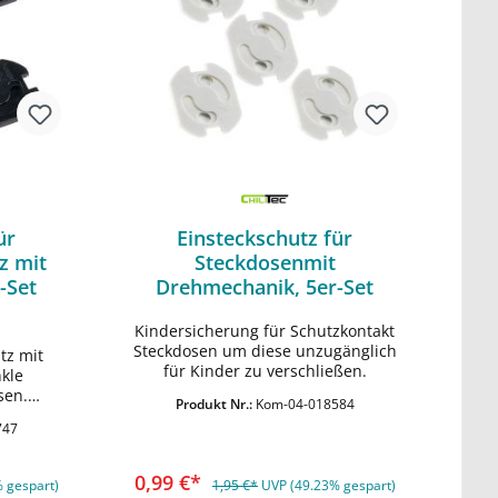
ür
Einsteckschutz für
z mit
Steckdosenmit
-Set
Drehmechanik, 5er-Set
Kindersicherung für Schutzkontakt
Steckdosen um diese unzugänglich
tz mit
rb
für Kinder zu verschließen.
In den Warenkorb
kle
sen.
Produkt Nr.:
Kom-04-018584
der und
747
hwarz
0,99 €*
 gespart)
1,95 €*
UVP (49.23% gespart)