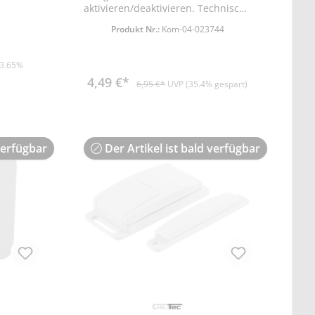
aktivieren/deaktivieren. Technische
Details: • Reichweite: max. 30m
Produkt Nr.:
Kom-04-023744
(Freifeld), 433,92MHz maximale
Sendeleistung < 10dBm • Batterie
Fernbedienung: 1x CR2032
(3.65%
(enthalten) • Einem Empfänger
4,49 €*
können bis zu 8 Sender zugeordnet
6,95 €*
UVP (35.4% gespart)
werden • Schutzart IP20 •
Fernbedienung LxBxT45x30x12mm
verfügbar
Der Artikel ist bald verfügbar