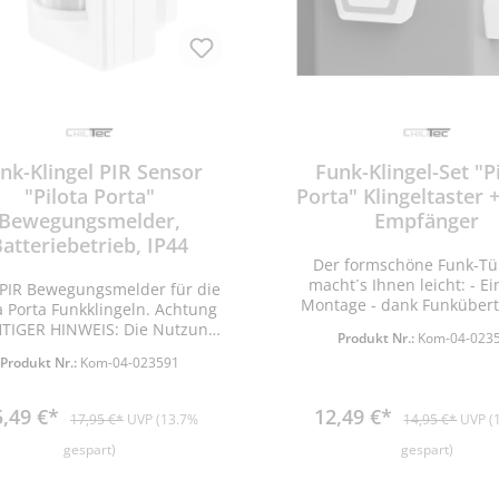
nk-Klingel PIR Sensor
Funk-Klingel-Set "P
"Pilota Porta"
Porta" Klingeltaster 
Bewegungsmelder,
Empfänger
atteriebetrieb, IP44
Der formschöne Funk-T
macht´s Ihnen leicht: - Einfache
PIR Bewegungsmelder für die
Montage - dank Funküber
a Porta Funkklingeln. Achtung
keine Verdrahtung notwe
TIGER HINWEIS: Die Nutzung
Produkt Nr.:
Kom-04-023
Gong mit zeitgemäßem D
Aktivierung/Deaktivierung des
Produkt Nr.:
Kom-04-023591
Maße 120x120x65mm i
agnetkontaktes (#23590)
Netzstecker - Reichweite
oder des Bewegungsmelders
150m (Freifeld), 433MHz
591) erfodert ZWINGEND die
5,49 €*
12,49 €*
17,95 €*
UVP (13.7%
14,95 €*
UVP (
Melodien + 1 Alarmton eins
rnbedienung (#23744). Eine
Lautstärke: max. 100dB (4
tzung ohne Fernbedienung
gespart)
gespart)
regelbar) - Gong: 230V~, 
44) ist NICHT möglich. • IP44 -
Batterie Klingeltaster: 1x
 Innen und Außen geeignet •