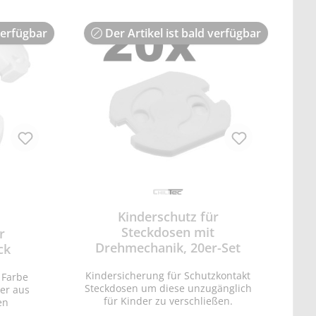
fänger
geordnet
55,
verfügbar
Der Artikel ist bald verfügbar
Sender
fänger
ker)
Kinderschutz für
Steckdosen mit
r
Drehmechanik, 20er-Set
ck
Kindersicherung für Schutzkontakt
• Farbe
Steckdosen um diese unzugänglich
für Kinder zu verschließen.
en