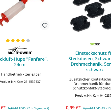
Einsteckschutz f
Steckdosen, Schwar
ckluft-Hupe ''Fanfare'',
Drehmechanik, 5er
24cm
schwarz
• Handbetrieb • zerlegbar
Zusätzlicher Kontaktschu
Produkt Nr.:
Kom-21-1537437
In den Warenkorb
In den Warenko
Drehmechanik für dun
Schutzkontakt-Steckdo
Steckdosenschutz für Kin
Produkt Nr.:
Kom-04-023
Tiere. 5 Stück rückseitig mit
Klebepad Farbe Sc
9 €*
0,99 €*
5,49 €*
UVP (72.86% gespart)
1,95 €*
UVP (49.23%