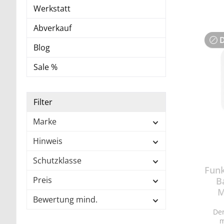
Werkstatt
Abverkauf
D
Blog
Sale %
Filter
Marke
Hinweis
Schutzklasse
Funk
Preis
B
M
Bewertung mind.
De
m