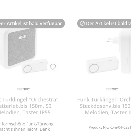
er Artikel ist bald verfügbar
Der Artikel ist bald 
 Türklingel "Orchestra"
Funk Türklingel "Orc
atterieb.bis 150m, 52
Steckdosenv.bis 150
elodien, Taster IP55
Melodien, Taster 
r formschöne Funk-Türgong
Produkt Nr.:
Kom-04-023
acht´s Ihnen leicht: Dank