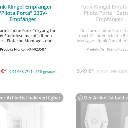
nk-Klingel Empfänger
Funk-Klingel Empf
"Pilota Porta" 230V-
"Pilota Porta" Batt
Empfänger
Empfänger
formschöne Funk-Türgong für
Der formschöne Funk-T
0V Steckdose macht´s Ihnen
macht´s Ihnen leicht: • Einfache
tage - dank
Montage - dank Funküber
In den Warenkorb
Funkübertragung keine
keine Verdrahtung notwe
Produkt Nr.:
Kom-04-023587
Produkt Nr.:
Kom-04-023
rahtung notwendig - Gong mit
Gong mit zeitgemäßem Design
emäßem Design - 39 Melodien
Melodien + 1 Alarmton eins
+ 1 Alarmton einstellbar -
Lautstärke: max. 100dB (4
stärke: max. 100dB (4-Stufen
regelbar) • Einem Empf
9 €*
9,49 €*
elbar) - Gong: 230V~, 50Hz -
können bis zu 8 Sender zu
9,95 €*
UVP (14.67% gespart)
9,95 €*
UVP (4.62%
m Empfänger können bis zu 8
werden • Schutzart IP20, f
nder zugeordnet werden -
• Betrieb über 2x Mignon 1,
pfänger 68x84x28mm (ohne
Maße: BxHxT 68x73x
Stecker)
er Artikel ist bald verfügbar
Der Artikel ist bald 