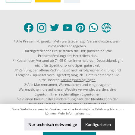
* Alle Preise inkl. gesetzl. Mehrwertsteuer zzgl.
Versandkosten
, wenn
nicht anders angegeben.
Durchgestrichene Preise stellen die UVP (unverbindliche
Preisempfehlung) des Herstellers dar.
*¹ Kostenloser Versand ab 74,95 € nur innerhalb von Deutschland, gilt
nicht für Speditions- und Sperrgutartikel.
.*² Zahlung per offene Rechnung ist nach erfolgreicher Prüfung und
Freigabe (Liquidität vorausgesetzt) möglich - Details entehmen Sie
bitte unseren
Zahlungsbedingungen
.
® Alle Markennamen, Warenzeichen und eingetragenen
Warenzeichen, die auf dieser Website verwendet werden, sind
Eigentum Ihrer rechtmäßigen Eigentümer.
Sie dienen hier nur der Beschreibung bzw. der Identifikation der
jeweiligen Firmen, Produkte und Dienstleistungen.
Diese Website verwendet Cookies, um eine bestmögliche Erfahrung bieten zu
können.
Mehr Informationen ...
© 2023 by
ERH-Shop.de
Theme by
ThemeWare®
Nur technisch notwendige
Konfigurieren