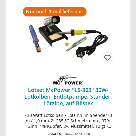
Nur noch 1 mal lieferbar!
Lötset McPower ''LS-303'' 30W-
Lötkolben, Entlötpumpe, Ständer,
Lötzinn, auf Blister
• 30 Watt Lötkolben • Lötzinn im Spender (3
In den Warenkorb
m / 1,0 mm-Ø, 235 °C Schmelztemp., 97%
Zinn, 1% Kupfer, 2% Flussmittel, 12 g) •
Lötkolbenständer • Entlötpumpe • Betrieb
Produkt Nr.:
Kom-21-1540010