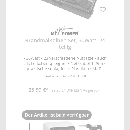
BrandmalKolben Set, 30Watt, 24
teilig
• 30Watt • 23 verschiedene Aufsätze • auch
als Lötkoben geeignet • Netzkabel 1,25m •
praktische schlagfeste Plastikbo • Maße
240x140x40mm Gewicht 440g
Produkt Nr.:
Kom-21-1533868
25,99 €*
38,89 €*
UVP (33.17% gespart)
Der Artikel ist bald verfügbar