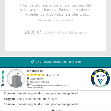
• Temperatur stufenlos einstellbar von 150
°C bis 450 °C • kurze Aufheizzeit • sauberes
Arbeiten dank Lötkolbenständer und
Schwamm • Ein-/Aus-Schalter mit
Produkt Nr.:
Kom-21-1540038
Betriebsleuchte • Betrieb an 230V • Leistung
58W • inkl. zwei Zusatz-Lötspitzen
24,99 €*
(0,5mm/2mm) und zwei Werkzeugen zur
32,99 €*
UVP (24.25% gespart)
Pflege und Reinigung
DHL-Packstationen und Postfilialen