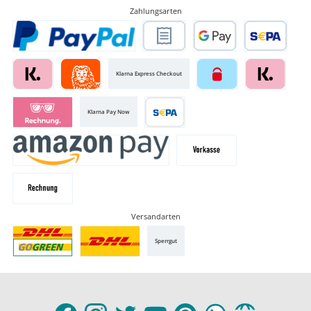
Zahlungsarten
Klarna Express Checkout
Klarna Pay Now
Versandarten
Sperrgut