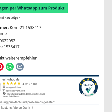
Fragen per Whatsapp zum Produkt
tel hinzufügen
mer:
Kom-21-1538417
ame
0622082
.:
1538417
kt weiterempfehlen: