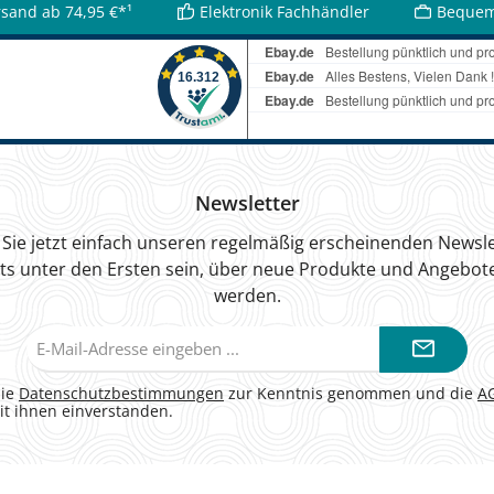
rsand ab 74,95 €*¹
Elektronik Fachhändler
Bequem
Newsletter
Sie jetzt einfach unseren regelmäßig erscheinenden Newsle
ts unter den Ersten sein, über neue Produkte und Angebote
werden.
E-
Mail-
Adresse*
die
Datenschutzbestimmungen
zur Kenntnis genommen und die
A
it ihnen einverstanden.