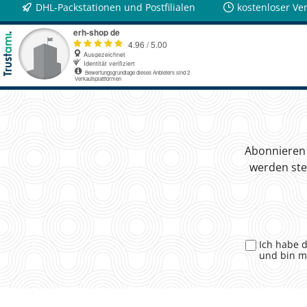
DHL-Packstationen und Postfilialen
kostenloser Ve
Abonnieren 
werden ste
Ich habe 
und bin m