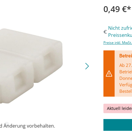
0,49 €*
Nicht zufr
Preissenku
Preise inkl. MwSt
Betre
Ab 27.
Betrie
Donner
Verfü
Bestel
Aktuell leide
nd Änderung vorbehalten.