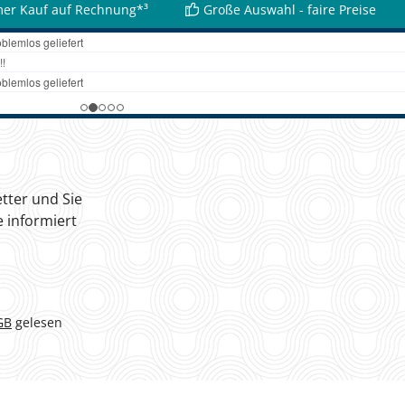
er Kauf auf Rechnung*³
Große Auswahl - faire Preise
tter und Sie
 informiert
GB
gelesen