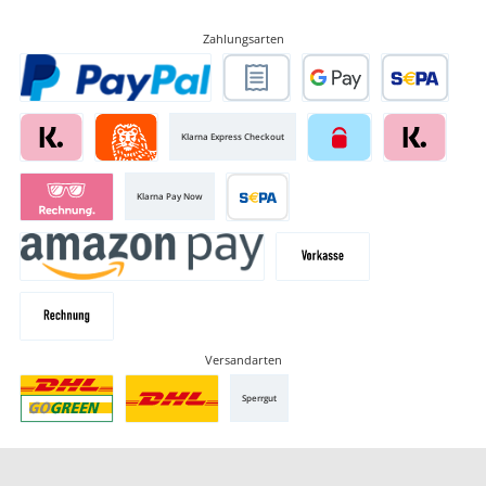
Zahlungsarten
Klarna Express Checkout
Klarna Pay Now
Versandarten
Sperrgut