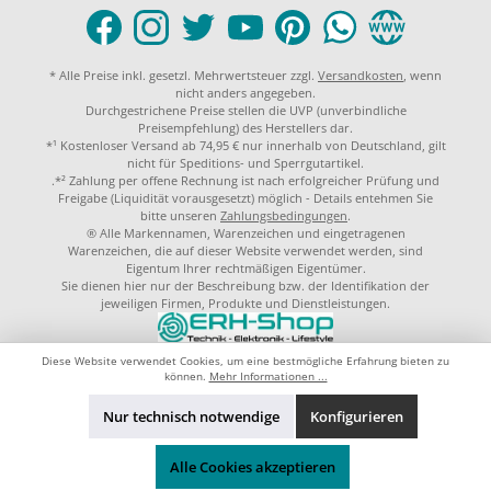
* Alle Preise inkl. gesetzl. Mehrwertsteuer zzgl.
Versandkosten
, wenn
nicht anders angegeben.
Durchgestrichene Preise stellen die UVP (unverbindliche
Preisempfehlung) des Herstellers dar.
*¹ Kostenloser Versand ab 74,95 € nur innerhalb von Deutschland, gilt
nicht für Speditions- und Sperrgutartikel.
.*² Zahlung per offene Rechnung ist nach erfolgreicher Prüfung und
Freigabe (Liquidität vorausgesetzt) möglich - Details entehmen Sie
bitte unseren
Zahlungsbedingungen
.
® Alle Markennamen, Warenzeichen und eingetragenen
Warenzeichen, die auf dieser Website verwendet werden, sind
Eigentum Ihrer rechtmäßigen Eigentümer.
Sie dienen hier nur der Beschreibung bzw. der Identifikation der
jeweiligen Firmen, Produkte und Dienstleistungen.
© 2023 by
ERH-Shop.de
Theme by
ThemeWare®
Diese Website verwendet Cookies, um eine bestmögliche Erfahrung bieten zu
können.
Mehr Informationen ...
Nur technisch notwendige
Konfigurieren
Alle Cookies akzeptieren