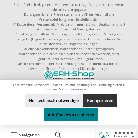
* Alle Preise inkl. gesetzl. Mehrwertsteuer zzgl.
Versandkosten
, wenn
nicht anders angegeben.
Durchgestrichene Preise stellen die UVP (unverbindliche
Preisempfehlung) des Herstellers dar.
*¹ Kostenloser Versand ab 74,95 € nur innerhalb von Deutschland, gilt
nicht für Speditions- und Sperrgutartikel.
.*² Zahlung per offene Rechnung ist nach erfolgreicher Prüfung und
Freigabe (Liquidität vorausgesetzt) möglich - Details entehmen Sie
bitte unseren
Zahlungsbedingungen
.
® Alle Markennamen, Warenzeichen und eingetragenen
Warenzeichen, die auf dieser Website verwendet werden, sind
Eigentum Ihrer rechtmäßigen Eigentümer.
Sie dienen hier nur der Beschreibung bzw. der Identifikation der
jeweiligen Firmen, Produkte und Dienstleistungen.
© 2023 by
ERH-Shop.de
Theme by
ThemeWare®
Diese Website verwendet Cookies, um eine bestmögliche Erfahrung bieten zu
können.
Mehr Informationen ...
Nur technisch notwendige
Konfigurieren
Alle Cookies akzeptieren
Navigation