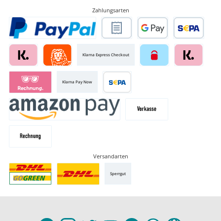
Zahlungsarten
Klarna Express Checkout
Klarna Pay Now
Versandarten
Sperrgut