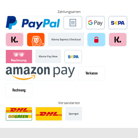
Zahlungsarten
Klarna Express Checkout
Klarna Pay Now
Versandarten
Sperrgut