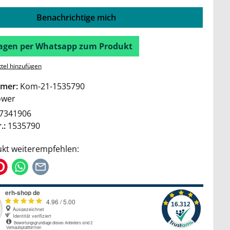
Benachrichtige mich
Fragen per Whatsapp zum Produkt
tel hinzufügen
mer:
Kom-21-1535790
wer
7341906
.:
1535790
kt weiterempfehlen: