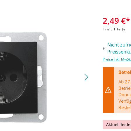
2,49 €*
Inhalt:
1 Teil(e)
Nicht zufr
Preissenku
Preise inkl. MwSt
Betre
Ab 27.
Betrie
Donner
Verfü
Bestel
Aktuell leide