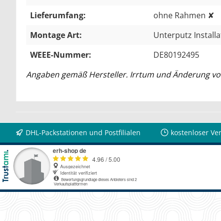
Lieferumfang:
ohne Rahmen ✘
Montage Art:
Unterputz Install
WEEE-Nummer:
DE80192495
Angaben gemäß Hersteller. Irrtum und Änderung vo
DHL-Packstationen und Postfilialen
kostenloser Ve