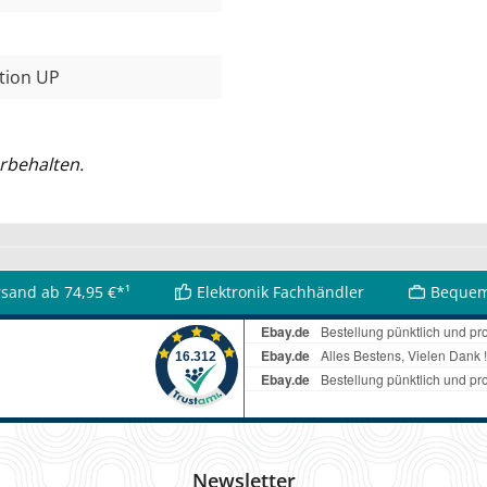
ation UP
rbehalten.
rsand ab 74,95 €*¹
Elektronik Fachhändler
Bequem
Newsletter