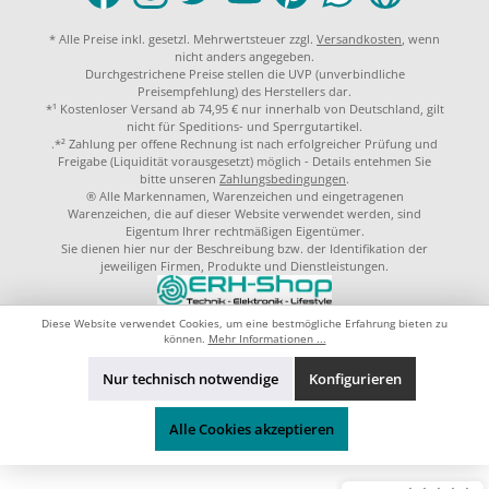
* Alle Preise inkl. gesetzl. Mehrwertsteuer zzgl.
Versandkosten
, wenn
nicht anders angegeben.
Durchgestrichene Preise stellen die UVP (unverbindliche
Preisempfehlung) des Herstellers dar.
*¹ Kostenloser Versand ab 74,95 € nur innerhalb von Deutschland, gilt
nicht für Speditions- und Sperrgutartikel.
.*² Zahlung per offene Rechnung ist nach erfolgreicher Prüfung und
Freigabe (Liquidität vorausgesetzt) möglich - Details entehmen Sie
bitte unseren
Zahlungsbedingungen
.
® Alle Markennamen, Warenzeichen und eingetragenen
Warenzeichen, die auf dieser Website verwendet werden, sind
Eigentum Ihrer rechtmäßigen Eigentümer.
Sie dienen hier nur der Beschreibung bzw. der Identifikation der
jeweiligen Firmen, Produkte und Dienstleistungen.
© 2023 by
ERH-Shop.de
Theme by
ThemeWare®
Diese Website verwendet Cookies, um eine bestmögliche Erfahrung bieten zu
können.
Mehr Informationen ...
Nur technisch notwendige
Konfigurieren
Alle Cookies akzeptieren