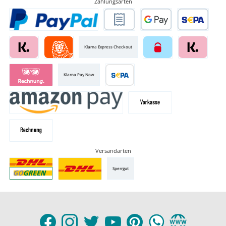
Zahlungsarten
Klarna Express Checkout
Klarna Pay Now
Versandarten
Sperrgut