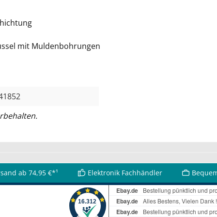
chichtung
chlüssel mit Muldenbohrungen
41852
rbehalten.
rsand ab 74,95 €*¹
Elektronik Fachhändler
Bequem