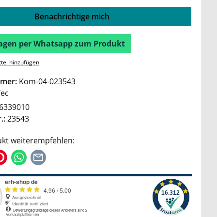
Benachrichtige mich
Fragen per Whatsapp zum Produkt
tel hinzufügen
mer:
Kom-04-023543
Tec
6339010
.:
23543
kt weiterempfehlen: