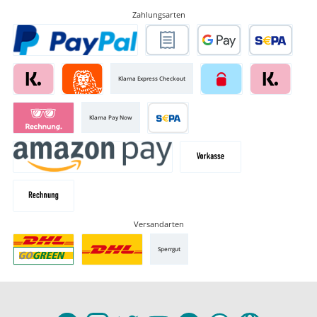
Zahlungsarten
Klarna Express Checkout
Klarna Pay Now
Versandarten
Sperrgut