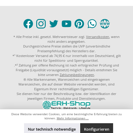
* Alle Preise inkl. gesetzl. Mehrwertsteuer zzgl.
Versandkosten
, wenn
nicht anders angegeben.
Durchgestrichene Preise stellen die UVP (unverbindliche
Preisempfehlung) des Herstellers dar.
*¹ Kostenloser Versand ab 74,95 € nur innerhalb von Deutschland, gilt
nicht für Speditions- und Sperrgutartikel.
.*² Zahlung per offene Rechnung ist nach erfolgreicher Prüfung und
Freigabe (Liquidität vorausgesetzt) möglich - Details entehmen Sie
bitte unseren
Zahlungsbedingungen
.
® Alle Markennamen, Warenzeichen und eingetragenen
Warenzeichen, die auf dieser Website verwendet werden, sind
Eigentum Ihrer rechtmäßigen Eigentümer.
Sie dienen hier nur der Beschreibung bzw. der Identifikation der
jeweiligen Firmen, Produkte und Dienstleistungen.
© 2023 by
ERH-Shop.de
Theme by
ThemeWare®
Diese Website verwendet Cookies, um eine bestmögliche Erfahrung bieten zu
können.
Mehr Informationen ...
Nur technisch notwendige
Konfigurieren