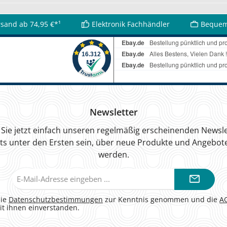
rsand ab 74,95 €*¹
Elektronik Fachhändler
Bequem
Newsletter
Sie jetzt einfach unseren regelmäßig erscheinenden Newsle
ts unter den Ersten sein, über neue Produkte und Angebote
werden.
E-
Mail-
Adresse*
die
Datenschutzbestimmungen
zur Kenntnis genommen und die
A
it ihnen einverstanden.