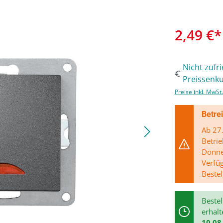
2,49 €*
Nicht zufr
Preissenku
Preise inkl. MwSt
Betre
Ab 27.
Betrie
Donner
Verfü
Bestel
Bestel
erhalt
10.08