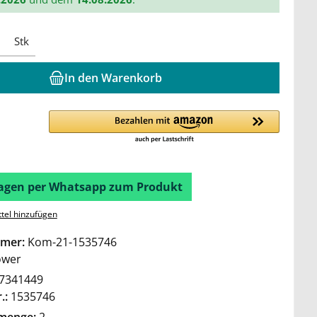
Stk
In den Warenkorb
Fragen per Whatsapp zum Produkt
tel hinzufügen
mer:
Kom-21-1535746
wer
7341449
.:
1535746
lmenge:
2