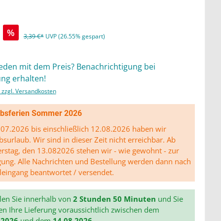
%
3,39 €*
UVP (26.55% gespart)
ieden mit dem Preis? Benachrichtigung bei
ng erhalten!
. zzgl. Versandkosten
ibsferien Sommer 2026
07.2026 bis einschließlich 12.08.2026 haben wir
bsurlaub. Wir sind in dieser Zeit nicht erreichbar. Ab
stag, den 13.082026 stehen wir - wie gewohnt - zur
gung. Alle Nachrichten und Bestellung werden dann nach
leingang beantwortet / versendet.
len Sie innerhalb von
2 Stunden 50 Minuten
und Sie
en Ihre Lieferung voraussichtlich zwischen dem
.2026
und dem
14.08.2026
.