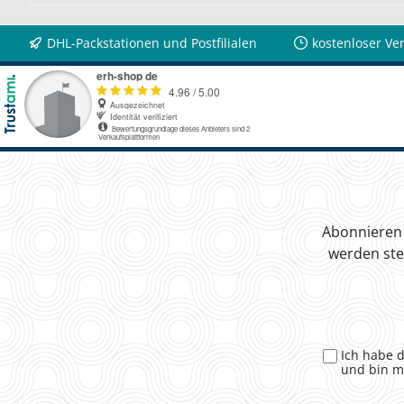
DHL-Packstationen und Postfilialen
kostenloser Ve
Abonnieren 
werden ste
Ich habe 
und bin m