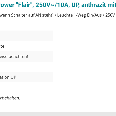
er ''Flair'', 250V~/10A, UP, anthrazit mi
t, wenn Schalter auf AN steht) • Leuchte 1-Weg Ein/Aus • 2
hte
weise beachten!
lation UP
rbehalten.