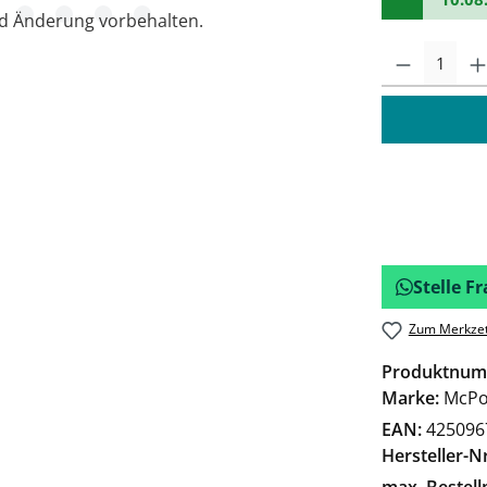
nd Änderung vorbehalten.
Stelle 
Zum Merkzet
Produktnum
Marke:
McPo
EAN:
425096
Hersteller-Nr
max. Bestel