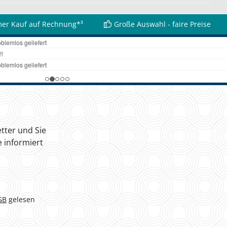
er Kauf auf Rechnung*³
Große Auswahl - faire Preise
tter und Sie
 informiert
GB
gelesen