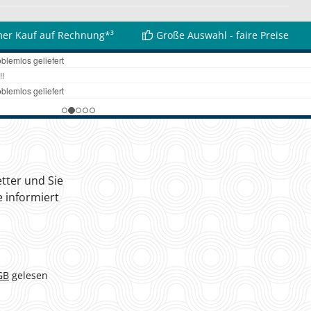
er Kauf auf Rechnung*³
Große Auswahl - faire Preise
tter und Sie
 informiert
GB
gelesen