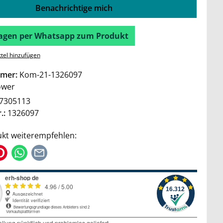
Benachrichtige mich
Fragen per Whatsapp zum Produkt
tel hinzufügen
mer:
Kom-21-1326097
wer
7305113
.:
1326097
kt weiterempfehlen: