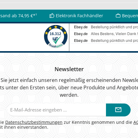
rsand ab 74,95 €*¹
Elektronik Fachhändler
Bequem
Newsletter
Sie jetzt einfach unseren regelmäßig erscheinenden Newsle
ts unter den Ersten sein, über neue Produkte und Angebote
werden.
E-
Mail-
Adresse*
die
Datenschutzbestimmungen
zur Kenntnis genommen und die
A
it ihnen einverstanden.