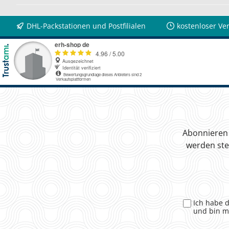
DHL-Packstationen und Postfilialen
kostenloser Ve
Abonnieren 
werden ste
Ich habe 
und bin m