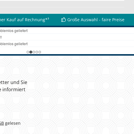
er Kauf auf Rechnung*³
Große Auswahl - faire Preise
tter und Sie
 informiert
GB
gelesen