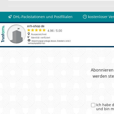
DHL-Packstationen und Postfilialen
kostenloser Ve
Abonnieren 
werden ste
Ich habe 
und bin m