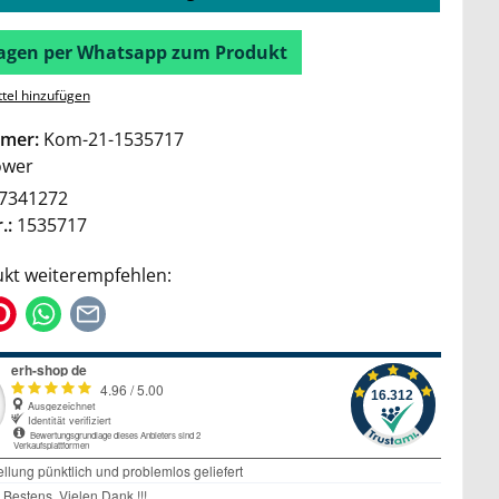
Fragen per Whatsapp zum Produkt
tel hinzufügen
mer:
Kom-21-1535717
wer
7341272
.:
1535717
kt weiterempfehlen: