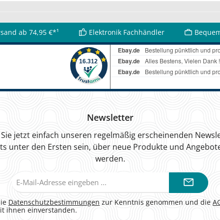
rsand ab 74,95 €*¹
Elektronik Fachhändler
Bequem
Newsletter
Sie jetzt einfach unseren regelmäßig erscheinenden Newsle
ts unter den Ersten sein, über neue Produkte und Angebote
werden.
E-
Mail-
Adresse*
die
Datenschutzbestimmungen
zur Kenntnis genommen und die
A
it ihnen einverstanden.