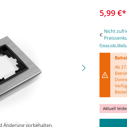
5,99 €*
Nicht zufr
Preissenku
Preise inkl. MwSt
Betre
Ab 27.
Betrie
Donner
Verfü
Bestel
Aktuell leide
nd Änderung vorbehalten.