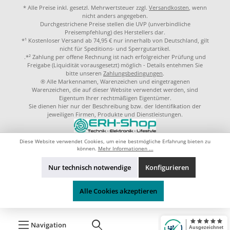
* Alle Preise inkl. gesetzl. Mehrwertsteuer zzgl.
Versandkosten
, wenn
nicht anders angegeben.
Durchgestrichene Preise stellen die UVP (unverbindliche
Preisempfehlung) des Herstellers dar.
*¹ Kostenloser Versand ab 74,95 € nur innerhalb von Deutschland, gilt
nicht für Speditions- und Sperrgutartikel.
.*² Zahlung per offene Rechnung ist nach erfolgreicher Prüfung und
Freigabe (Liquidität vorausgesetzt) möglich - Details entehmen Sie
bitte unseren
Zahlungsbedingungen
.
® Alle Markennamen, Warenzeichen und eingetragenen
Warenzeichen, die auf dieser Website verwendet werden, sind
Eigentum Ihrer rechtmäßigen Eigentümer.
Sie dienen hier nur der Beschreibung bzw. der Identifikation der
jeweiligen Firmen, Produkte und Dienstleistungen.
© 2023 by
ERH-Shop.de
Theme by
ThemeWare®
Diese Website verwendet Cookies, um eine bestmögliche Erfahrung bieten zu
können.
Mehr Informationen ...
Nur technisch notwendige
Konfigurieren
Alle Cookies akzeptieren
Navigation