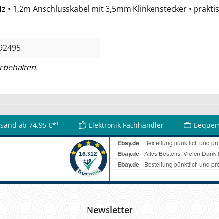
 Hz • 1,2m Anschlusskabel mit 3,5mm Klinkenstecker • prak
92495
rbehalten.
rsand ab 74,95 €*¹
Elektronik Fachhändler
Bequem
Newsletter