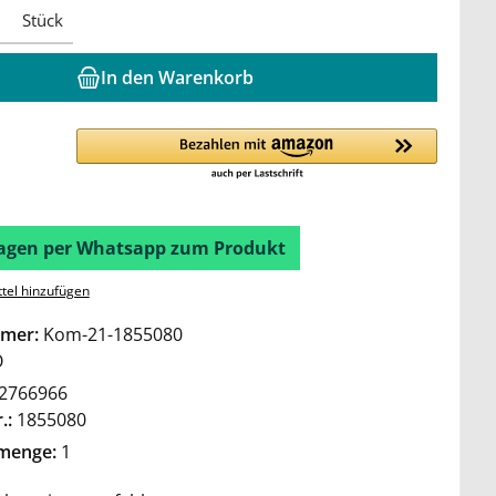
Stück
In den Warenkorb
Fragen per Whatsapp zum Produkt
tel hinzufügen
mer:
Kom-21-1855080
O
2766966
.:
1855080
lmenge:
1