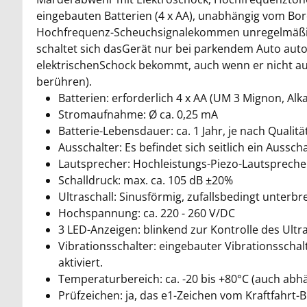
eingebauten Batterien (4 x AA), unabhängig vom Bor
Hochfrequenz-Scheuchsignalekommen unregelmäßig 
schaltet sich dasGerät nur bei parkendem Auto autom
elektrischenSchock bekommt, auch wenn er nicht auf
berühren).
Batterien: erforderlich 4 x AA (UM 3 Mignon, Al
Stromaufnahme: Ø ca. 0,25 mA
Batterie-Lebensdauer: ca. 1 Jahr, je nach Qualitä
Ausschalter: Es befindet sich seitlich ein Aussc
Lautsprecher: Hochleistungs-Piezo-Lautspreche
Schalldruck: max. ca. 105 dB ±20%
Ultraschall: Sinusförmig, zufallsbedingt unterbr
Hochspannung: ca. 220 - 260 V/DC
3 LED-Anzeigen: blinkend zur Kontrolle des Ultr
Vibrationsschalter: eingebauter Vibrationsschal
aktiviert.
Temperaturbereich: ca. -20 bis +80°C (auch abh
Prüfzeichen: ja, das e1-Zeichen vom Kraftfahrt