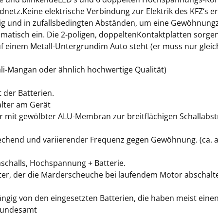
dnetz.Keine elektrische Verbindung zur Elektrik des KFZ‘s 
und in zufallsbedingten Abständen, um eine Gewöhnungzu 
atisch ein. Die 2-poligen, doppeltenKontaktplatten sorgen 
 einem Metall-Untergrundim Auto steht (er muss nur gleic
kali-Mangan oder ähnlich hochwertige Qualität)
t der Batterien.
halter am Gerät
r mit gewölbter ALU-Membran zur breitflächigen Schallabst
echend und variierender Frequenz gegen Gewöhnung. (ca. alle 
aschalls, Hochspannung + Batterie.
ter, der die Marderscheuche bei laufendem Motor abschaltet
ängig von den eingesetzten Batterien, die haben meist ein
-Bundesamt