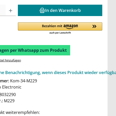
In den Warenkorb
Fragen per Whatsapp zum Produkt
tel hinzufügen
ine Benachrichtigung, wenn dieses Produkt wieder verfügba
mer:
Kom-34-M229
 Electronic
8032290
.:
M229
kt weiterempfehlen: