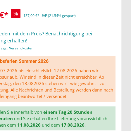
 €*
%
137,00 €*
UVP (21.54% gespart)
ieden mit dem Preis? Benachrichtigung bei
ng erhalten!
. zzgl. Versandkosten
ibsferien Sommer 2026
07.2026 bis einschließlich 12.08.2026 haben wir
bsurlaub. Wir sind in dieser Zeit nicht erreichbar. Ab
stag, den 13.082026 stehen wir - wie gewohnt - zur
gung. Alle Nachrichten und Bestellung werden dann nach
leingang beantwortet / versendet.
len Sie innerhalb von
einem Tag 20 Stunden
inuten
und Sie erhalten Ihre Lieferung voraussichtlich
hen dem
11.08.2026
und dem
17.08.2026
.