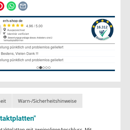
eit
Warn-/Sicherheitshinweise
aktplatten"
ktplatten mit zweipoligenAnschluss. Mit