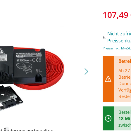
107,49
Nicht zufr
Preissenku
Preise inkl. MwSt
Betre
Ab 27.
Betrie
Donner
Verfü
Bestel
Bestel
18 M
zwisc
nd Änderung vorbehalten.