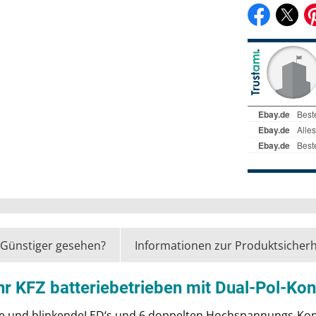
Günstiger gesehen?
Informationen zur Produktsicherh
 KFZ batteriebetrieben mit Dual-Pol-Kont
 und blinkendeLED‘s und 6 doppelten Hochspannungs-Konta