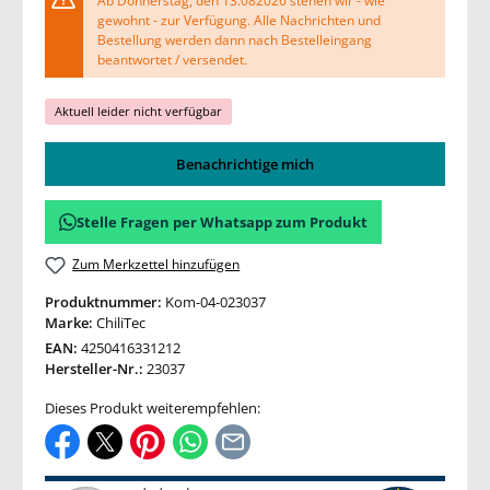
Ab Donnerstag, den 13.082026 stehen wir - wie
gewohnt - zur Verfügung. Alle Nachrichten und
Bestellung werden dann nach Bestelleingang
beantwortet / versendet.
Aktuell leider nicht verfügbar
Benachrichtige mich
Stelle Fragen per Whatsapp zum Produkt
Zum Merkzettel hinzufügen
Produktnummer:
Kom-04-023037
Marke:
ChiliTec
EAN:
4250416331212
Hersteller-Nr.:
23037
Dieses Produkt weiterempfehlen: