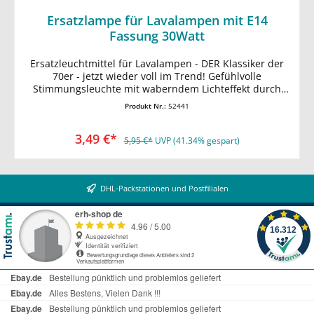
Ersatzlampe für Lavalampen mit E14
Fassung 30Watt
Ersatzleuchtmittel für Lavalampen - DER Klassiker der
In den Warenkorb
70er - jetzt wieder voll im Trend! Gefühlvolle
Stimmungsleuchte mit waberndem Lichteffekt durch
Wärmezirkulation zum günstigen Preis. •
Produkt Nr.:
52441
Energieeffiziensklasse G • Betrieb an 230V/50Hz •
E14/R39 Halogen-Leuchtmittel, 30Watt • Lebensdauer ~
3,49 €*
1000h • HxØ 7 x 4,5cm • für den Innenbereich,
5,95 €*
UVP (41.34% gespart)
Schutzklasse II, IP20
DHL-Packstationen und Postfilialen