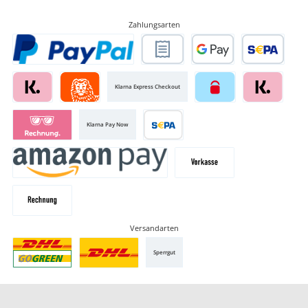
Zahlungsarten
Klarna Express Checkout
Klarna Pay Now
Versandarten
Sperrgut