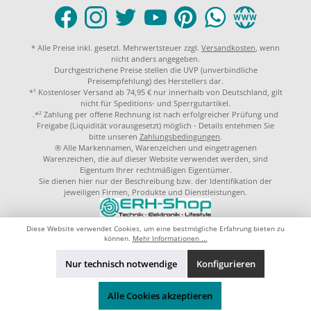
* Alle Preise inkl. gesetzl. Mehrwertsteuer zzgl.
Versandkosten
, wenn
nicht anders angegeben.
Durchgestrichene Preise stellen die UVP (unverbindliche
Preisempfehlung) des Herstellers dar.
*¹ Kostenloser Versand ab 74,95 € nur innerhalb von Deutschland, gilt
nicht für Speditions- und Sperrgutartikel.
.*² Zahlung per offene Rechnung ist nach erfolgreicher Prüfung und
Freigabe (Liquidität vorausgesetzt) möglich - Details entehmen Sie
bitte unseren
Zahlungsbedingungen
.
® Alle Markennamen, Warenzeichen und eingetragenen
Warenzeichen, die auf dieser Website verwendet werden, sind
Eigentum Ihrer rechtmäßigen Eigentümer.
Sie dienen hier nur der Beschreibung bzw. der Identifikation der
jeweiligen Firmen, Produkte und Dienstleistungen.
© 2023 by
ERH-Shop.de
Theme by
ThemeWare®
Diese Website verwendet Cookies, um eine bestmögliche Erfahrung bieten zu
können.
Mehr Informationen ...
Nur technisch notwendige
Konfigurieren
Alle Cookies akzeptieren