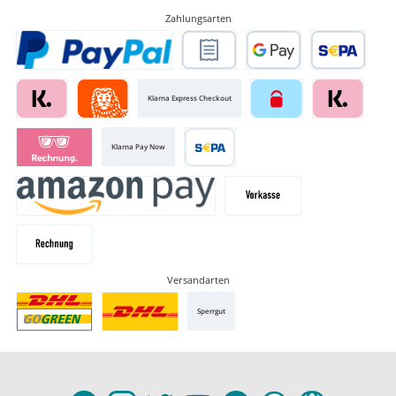
Zahlungsarten
Klarna Express Checkout
Klarna Pay Now
Versandarten
Sperrgut