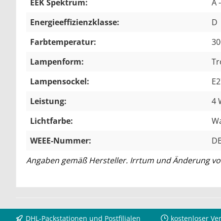
EEK Spektrum:
A 
Energieeffizienzklasse:
D
Farbtemperatur:
30
Lampenform:
Tr
Lampensockel:
E2
Leistung:
4 
Lichtfarbe:
W
WEEE-Nummer:
DE
Angaben gemäß Hersteller. Irrtum und Änderung vo
DHL-Packstationen und Postfilialen
kostenloser Ve