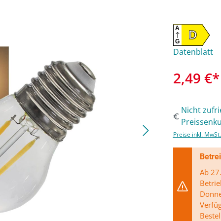
A
D
G
Datenblatt
2,49 €*
Nicht zufr
Preissenku
Preise inkl. MwSt
Betre
Ab 27.
Betrie
Donner
Verfü
Bestel