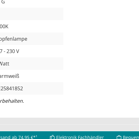
- G
00K
opfenlampe
7 - 230 V
Watt
armweiß
25841852
rbehalten.
rsand ab 74,95 €*¹
Elektronik Fachhändler
Bequem