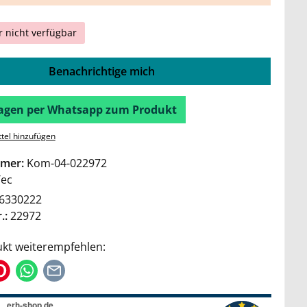
r nicht verfügbar
Benachrichtige mich
Fragen per Whatsapp zum Produkt
tel hinzufügen
mer:
Kom-04-022972
Tec
6330222
.:
22972
kt weiterempfehlen: