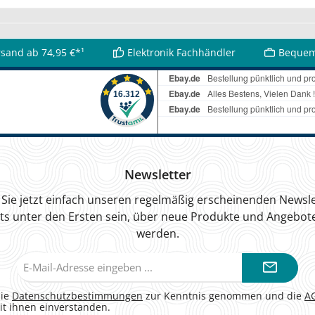
rsand ab 74,95 €*¹
Elektronik Fachhändler
Bequem
Newsletter
Sie jetzt einfach unseren regelmäßig erscheinenden Newsle
ts unter den Ersten sein, über neue Produkte und Angebote
werden.
E-
Mail-
Adresse*
die
Datenschutzbestimmungen
zur Kenntnis genommen und die
A
it ihnen einverstanden.