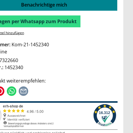
Benachrichtige mich
Fragen per Whatsapp zum Produkt
tel hinzufügen
mer:
Kom-21-1452340
ine
7322660
.:
1452340
kt weiterempfehlen: