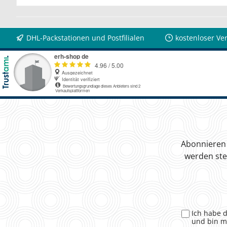
DHL-Packstationen und Postfilialen
kostenloser Ve
Abonnieren 
werden ste
Ich habe 
und bin m