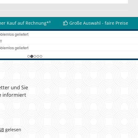
er Kauf auf Rechnung*³
Große Auswahl - faire Preise
tter und Sie
 informiert
GB
gelesen