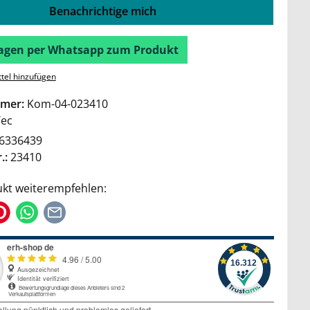
Benachrichtige mich
Fragen per Whatsapp zum Produkt
tel hinzufügen
mer:
Kom-04-023410
Tec
6336439
.:
23410
kt weiterempfehlen: