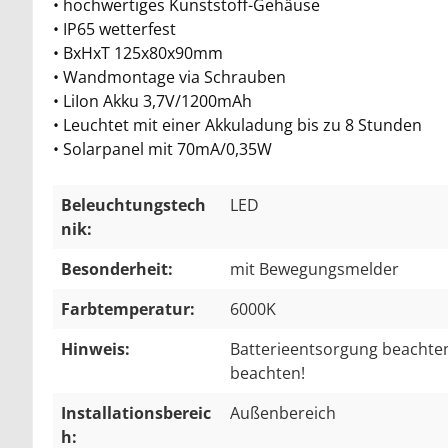
• hochwertiges Kunststoff-Gehäuse
• IP65 wetterfest
• BxHxT 125x80x90mm
• Wandmontage via Schrauben
• LiIon Akku 3,7V/1200mAh
• Leuchtet mit einer Akkuladung bis zu 8 Stunden
• Solarpanel mit 70mA/0,35W
Beleuchtungstech
LED
nik:
Besonderheit:
mit Bewegungsmelder
Farbtemperatur:
6000K
Hinweis:
Batterieentsorgung beachte
beachten!
Installationsbereic
Außenbereich
h: