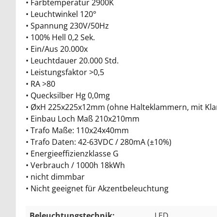
• Farbtemperatur 2900K
• Leuchtwinkel 120°
• Spannung 230V/50Hz
• 100% Hell 0,2 Sek.
• Ein/Aus 20.000x
• Leuchtdauer 20.000 Std.
• Leistungsfaktor >0,5
• RA >80
• Quecksilber Hg 0,0mg
• ØxH 225x225x12mm (ohne Halteklammern, mit K
• Einbau Loch Maß 210x210mm
• Trafo Maße: 110x24x40mm
• Trafo Daten: 42-63VDC / 280mA (±10%)
• Energieeffizienzklasse G
• Verbrauch / 1000h 18kWh
• nicht dimmbar
• Nicht geeignet für Akzentbeleuchtung
Beleuchtungstechnik:
LED