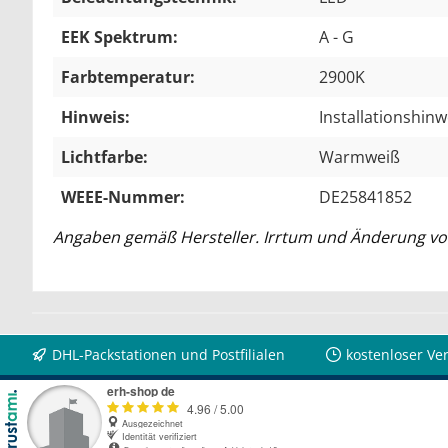
EEK Spektrum:
A - G
Farbtemperatur:
2900K
Hinweis:
Installationshin
Lichtfarbe:
Warmweiß
WEEE-Nummer:
DE25841852
Angaben gemäß Hersteller. Irrtum und Änderung vo
DHL-Packstationen und Postfilialen
kostenloser Ve