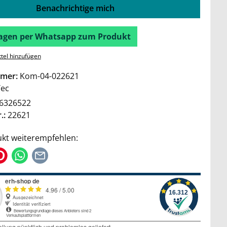
Benachrichtige mich
Fragen per Whatsapp zum Produkt
tel hinzufügen
mer:
Kom-04-022621
Tec
6326522
.:
22621
kt weiterempfehlen: