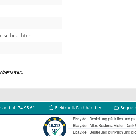
weise beachten!
rbehalten.
rsand ab 74,95 €*¹
Elektronik Fachhändler
Bequem