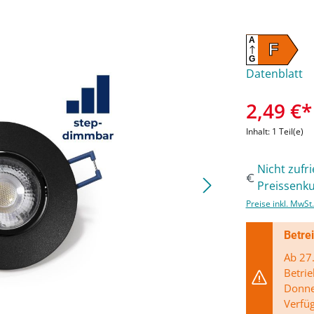
A
F
G
Datenblatt
2,49 €*
Inhalt:
1 Teil(e)
Nicht zufr
Preissenku
Preise inkl. MwSt
Betre
Ab 27.
Betrie
Donner
Verfü