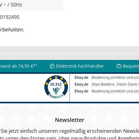
V ~ / 50Hz
0192495
rbehalten.
rsand ab 74,95 €*¹
Elektronik Fachhändler
Bequem
Newsletter
Sie jetzt einfach unseren regelmäßig erscheinenden Newsle
ts unter den Ersten sein, über neue Produkte und Angebote