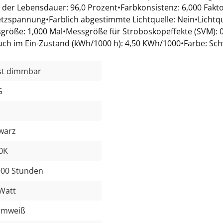
der Lebensdauer: 96,0 Prozent•Farbkonsistenz: 6,000 Fakt
 Netzspannung•Farblich abgestimmte Lichtquelle: Nein•Lichtq
größe: 1,000 Mal•Messgröße für Stroboskopeffekte (SVM): 0
auch im Ein-Zustand (kWh/1000 h): 4,50 KWh/1000•Farbe: Sc
 ist dimmbar
G
warz
0K
000 Stunden
 Watt
rmweiß