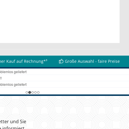
er Kauf auf Rechnung*³
Große Auswahl - faire Preise
tter und Sie
 informiert