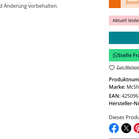
Bestel
nd Änderung vorbehalten.
Aktuell leide
Stelle 
Zum Merkzet
Produktnum
Marke:
McSh
EAN:
425096
Hersteller-Nr
Dieses Produ