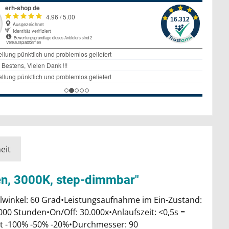
eit
en, 3000K, step-dimmbar"
lwinkel: 60 Grad•Leistungsaufnahme im Ein-Zustand:
000 Stunden•On/Off: 30.000x•Anlaufszeit: <0,5s =
it -100% -50% -20%•Durchmesser: 90