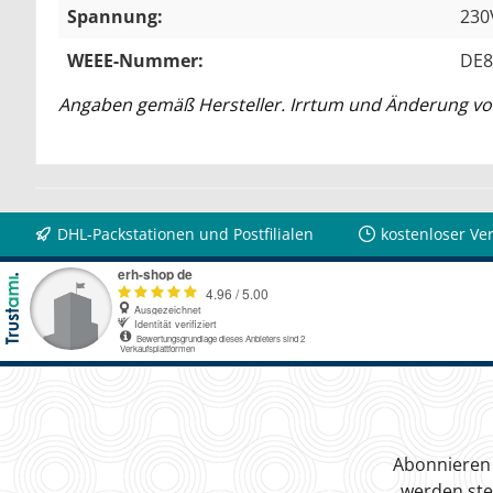
Spannung:
230
WEEE-Nummer:
DE8
Angaben gemäß Hersteller. Irrtum und Änderung vo
DHL-Packstationen und Postfilialen
kostenloser Ve
Abonnieren 
werden ste