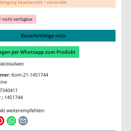
leingang beantwortet / versendet.
r nicht verfügbar
Benachrichtige mich
Fragen per Whatsapp zum Produkt
tel hinzufügen
mer:
Kom-21-1451744
ine
7340411
.:
1451744
kt weiterempfehlen: