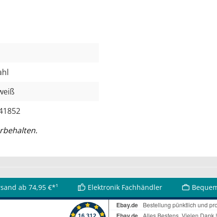
ahl
eiß
41852
rbehalten.
rsand ab 74,95 €*¹
Elektronik Fachhändler
Bequem