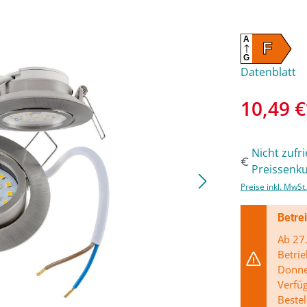
A
F
G
Datenblatt
10,49 €
Nicht zufr
Preissenku
Preise inkl. MwSt
Betre
Ab 27.
Betrie
Donner
Verfü
Bestel