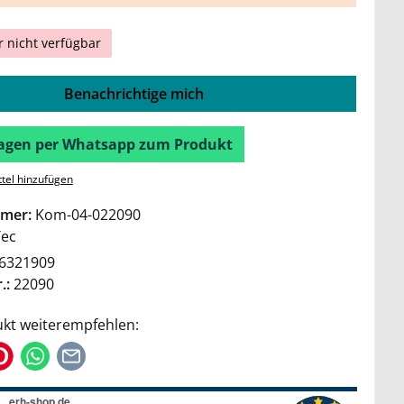
r nicht verfügbar
Benachrichtige mich
Fragen per Whatsapp zum Produkt
tel hinzufügen
mer:
Kom-04-022090
Tec
6321909
.:
22090
kt weiterempfehlen: