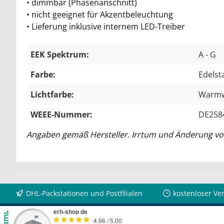
• dimmbar (Phasenanschnitt)
• nicht geeignet für Akzentbeleuchtung
• Lieferung inklusive internem LED-Treiber
EEK Spektrum:
A - G
Farbe:
Edelst
Lichtfarbe:
Warmw
WEEE-Nummer:
DE258
Angaben gemäß Hersteller. Irrtum und Änderung vo
DHL-Packstationen und Postfilialen
kostenloser Ve