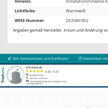
Hinweis:
Installationshinweise 
Lichtfarbe:
Warmweiß
WEEE-Nummer:
DE25841852
Angaben gemäß Hersteller. Irrtum und Änderung vo
DHL-Packstationen und Postfilialen
kostenloser Ve