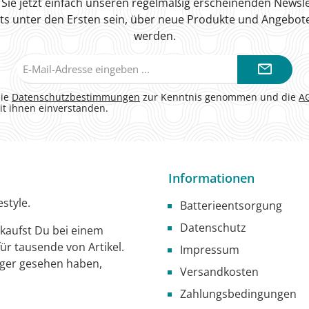
Sie jetzt einfach unseren regelmäßig erscheinenden Newsle
ts unter den Ersten sein, über neue Produkte und Angebote
werden.
E-
Mail-
Adresse*
die
Datenschutzbestimmungen
zur Kenntnis genommen und die
A
it ihnen einverstanden.
Informationen
style.
Batterieentsorgung
Datenschutz
g kaufst Du bei einem
ür tausende von Artikel.
Impressum
iger gesehen haben,
Versandkosten
Zahlungsbedingungen