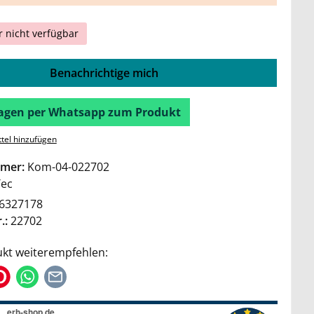
r nicht verfügbar
Benachrichtige mich
Fragen per Whatsapp zum Produkt
tel hinzufügen
mer:
Kom-04-022702
Tec
6327178
.:
22702
kt weiterempfehlen: