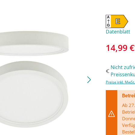
A
E
G
Datenblatt
14,99 €
Nicht zufr
Preissenku
Preise inkl. MwSt
Betre
Ab 27.
Betrie
Donner
Verfü
Bestel