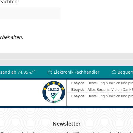
beachten!
rbehalten.
rsand ab 74,95 €*¹
Elektronik Fachhändler
Bequem
Newsletter