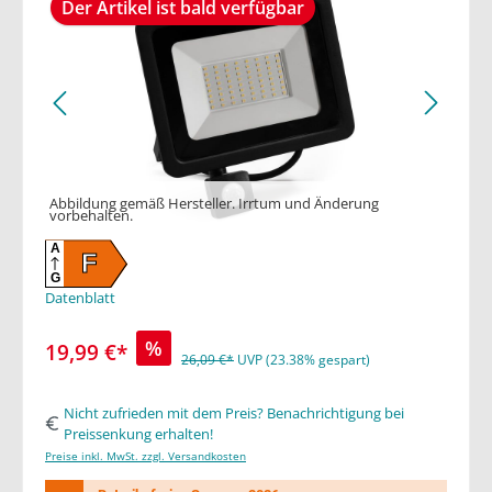
Der Artikel ist bald verfügbar
Abbildung gemäß Hersteller. Irrtum und Änderung
vorbehalten.
A
F
G
Datenblatt
%
19,99 €*
26,09 €*
UVP (23.38% gespart)
Nicht zufrieden mit dem Preis? Benachrichtigung bei
Preissenkung erhalten!
Preise inkl. MwSt. zzgl. Versandkosten