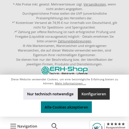
* Alle Preise inkl. gesetzl. Mehrwertsteuer zzgl.
Versandkosten
, wenn
nicht anders angegeben.
Durchgestrichene Preise stellen die UVP (unverbindliche
Preisempfehlung) des Herstellers dar.
*¹ Kostenloser Versand ab 74,95 € nur innerhalb von Deutschland, gilt
nicht für Speditions- und Sperrgutartikel.
.*² Zahlung per offene Rechnung ist nach erfolgreicher Prüfung und
Freigabe (Liquidität vorausgesetzt) möglich - Details entehmen Sie
bitte unseren
Zahlungsbedingungen
.
® Alle Markennamen, Warenzeichen und eingetragenen
Warenzeichen, die auf dieser Website verwendet werden, sind
Eigentum Ihrer rechtmäßigen Eigentümer.
Sie dienen hier nur der Beschreibung bzw. der Identifikation der
jeweiligen Firmen, Produkte und Dienstleistungen.
© 2023 by
ERH-Shop.de
Theme by
ThemeWare®
Diese Website verwendet Cookies, um eine bestmögliche Erfahrung bieten zu
können.
Mehr Informationen ...
Nur technisch notwendige
Konfigurieren
Alle Cookies akzeptieren
Navigation