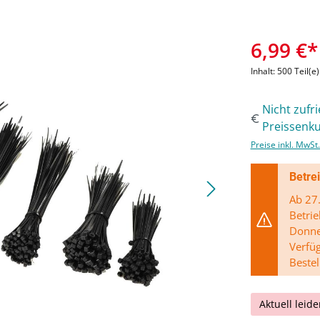
6,99 €*
Inhalt:
500 Teil(e
Nicht zufr
Preissenku
Preise inkl. MwSt
Betre
Ab 27.
Betrie
Donner
Verfü
Bestel
Aktuell leide