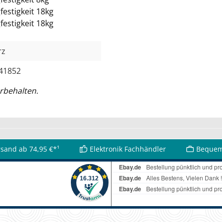
estigkeit 18kg
estigkeit 18kg
rz
41852
rbehalten.
rsand ab 74,95 €*¹
Elektronik Fachhändler
Bequem