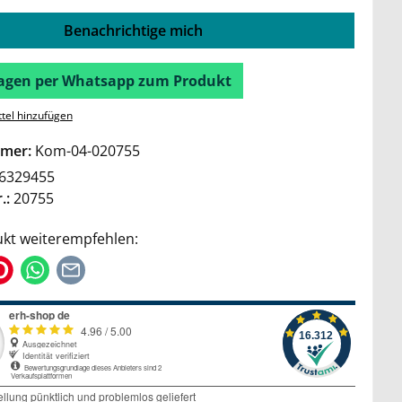
Benachrichtige mich
Fragen per Whatsapp zum Produkt
tel hinzufügen
mer:
Kom-04-020755
6329455
.:
20755
kt weiterempfehlen: