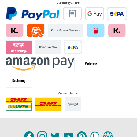
Zahlungsarten
Klarna Express Checkout
Klarna Pay Now
Versandarten
Sperrgut