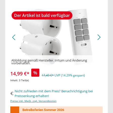
Der Artikel ist bald verfügbar
Abbildung gemäß Hersteller. Irrtum und Änderung
vorbehalten.
%
14,99 €*
17,49 €*
UVP (14.29% gespart)
Inhalt:
3 Teil(e)
Nicht zufrieden mit dem Preis? Benachrichtigung bei
Preissenkung erhalten!
Preise inkl. MwSt. zzgl. Versandkosten
Betreibsferien Sommer 2026