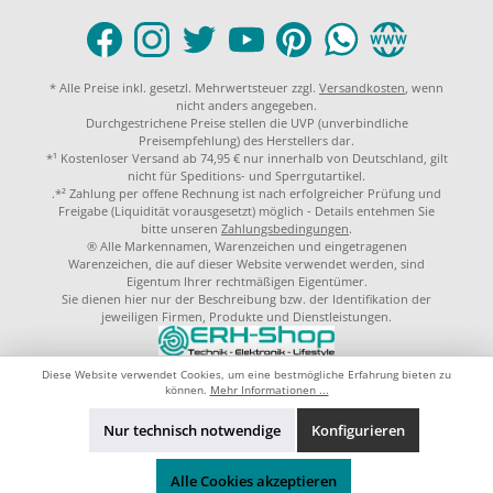
* Alle Preise inkl. gesetzl. Mehrwertsteuer zzgl.
Versandkosten
, wenn
nicht anders angegeben.
Durchgestrichene Preise stellen die UVP (unverbindliche
Preisempfehlung) des Herstellers dar.
*¹ Kostenloser Versand ab 74,95 € nur innerhalb von Deutschland, gilt
nicht für Speditions- und Sperrgutartikel.
.*² Zahlung per offene Rechnung ist nach erfolgreicher Prüfung und
Freigabe (Liquidität vorausgesetzt) möglich - Details entehmen Sie
bitte unseren
Zahlungsbedingungen
.
® Alle Markennamen, Warenzeichen und eingetragenen
Warenzeichen, die auf dieser Website verwendet werden, sind
Eigentum Ihrer rechtmäßigen Eigentümer.
Sie dienen hier nur der Beschreibung bzw. der Identifikation der
jeweiligen Firmen, Produkte und Dienstleistungen.
© 2023 by
ERH-Shop.de
Theme by
ThemeWare®
Diese Website verwendet Cookies, um eine bestmögliche Erfahrung bieten zu
können.
Mehr Informationen ...
Nur technisch notwendige
Konfigurieren
Alle Cookies akzeptieren