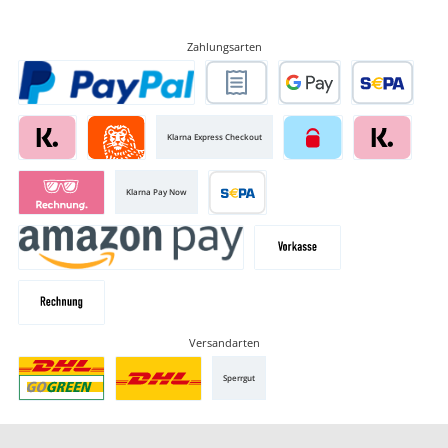
Zahlungsarten
Klarna Express Checkout
Klarna Pay Now
Versandarten
Sperrgut