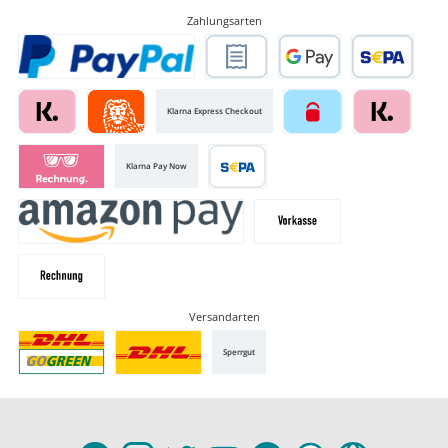
Zahlungsarten
Klarna Express Checkout
Klarna Pay Now
Versandarten
Sperrgut