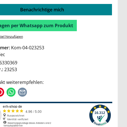
Benachrichtige mich
Fragen per Whatsapp zum Produkt
tel hinzufügen
mer:
Kom-04-023253
Tec
6330369
.:
23253
kt weiterempfehlen: