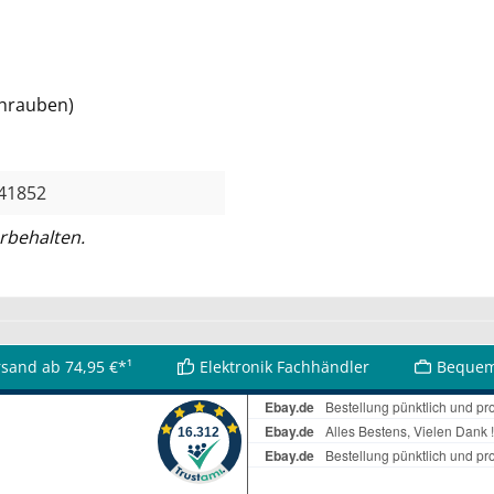
hrauben)
41852
rbehalten.
rsand ab 74,95 €*¹
Elektronik Fachhändler
Bequem