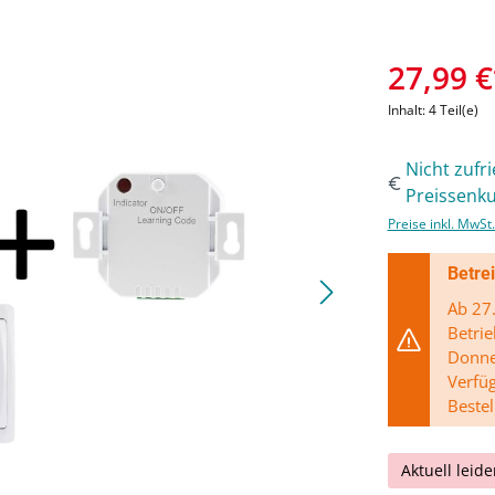
27,99 €
Inhalt:
4 Teil(e)
Nicht zufr
Preissenku
Preise inkl. MwSt
Betre
Ab 27.
Betrie
Donner
Verfü
Bestel
Aktuell leide