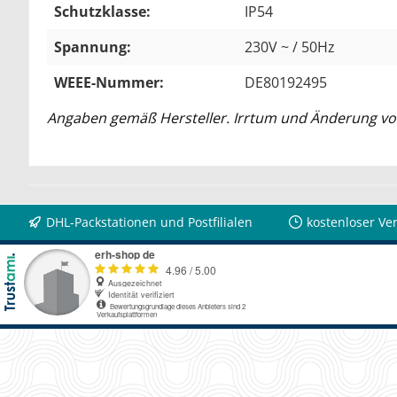
Schutzklasse:
IP54
Spannung:
230V ~ / 50Hz
WEEE-Nummer:
DE80192495
Angaben gemäß Hersteller. Irrtum und Änderung vo
DHL-Packstationen und Postfilialen
kostenloser Ve