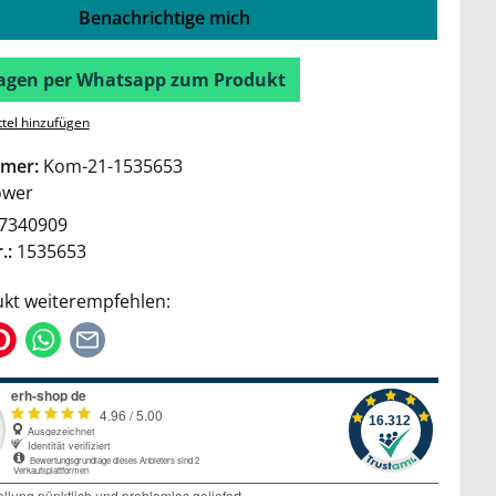
Benachrichtige mich
Fragen per Whatsapp zum Produkt
tel hinzufügen
mer:
Kom-21-1535653
wer
7340909
.:
1535653
kt weiterempfehlen: