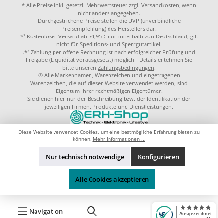
* Alle Preise inkl. gesetzl. Mehrwertsteuer zzgl.
Versandkosten
, wenn
nicht anders angegeben.
Durchgestrichene Preise stellen die UVP (unverbindliche
Preisempfehlung) des Herstellers dar.
*¹ Kostenloser Versand ab 74,95 € nur innerhalb von Deutschland, gilt
nicht für Speditions- und Sperrgutartikel.
.*² Zahlung per offene Rechnung ist nach erfolgreicher Prüfung und
Freigabe (Liquidität vorausgesetzt) möglich - Details entehmen Sie
bitte unseren
Zahlungsbedingungen
.
® Alle Markennamen, Warenzeichen und eingetragenen
Warenzeichen, die auf dieser Website verwendet werden, sind
Eigentum Ihrer rechtmäßigen Eigentümer.
Sie dienen hier nur der Beschreibung bzw. der Identifikation der
jeweiligen Firmen, Produkte und Dienstleistungen.
© 2023 by
ERH-Shop.de
Theme by
ThemeWare®
Diese Website verwendet Cookies, um eine bestmögliche Erfahrung bieten zu
können.
Mehr Informationen ...
Nur technisch notwendige
Konfigurieren
Alle Cookies akzeptieren
Navigation