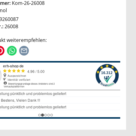
mer:
Kom-26-26008
nol
9260087
.:
26008
kt weiterempfehlen: