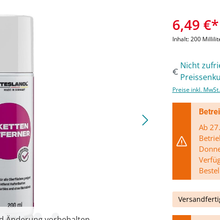
6,49 €*
Inhalt:
200 Millili
Nicht zufr
Preissenku
Preise inkl. MwSt
Betre
Ab 27.
Betrie
Donner
Verfü
Bestel
Versandferti
nd Änderung vorbehalten.