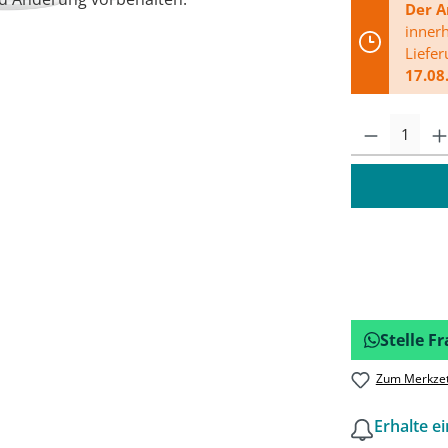
Der A
inner
Liefe
17.08
Stelle 
Zum Merkzet
Erhalte e