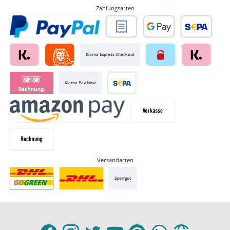
Zahlungsarten
Klarna Express Checkout
Klarna Pay Now
Versandarten
Sperrgut