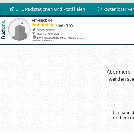
DHL-Packstationen und Postfilialen
kostenloser Ve
Abonnieren 
werden ste
Ich habe 
und bin m