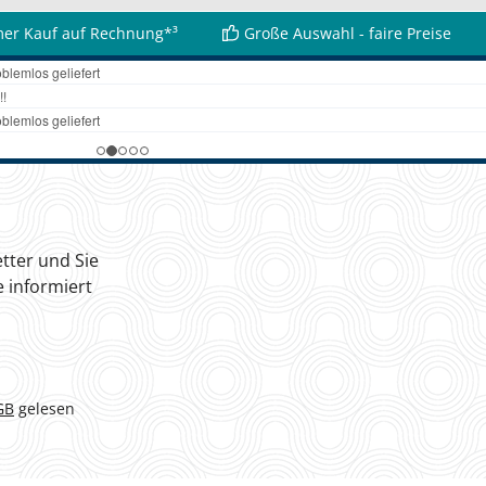
er Kauf auf Rechnung*³
Große Auswahl - faire Preise
tter und Sie
 informiert
GB
gelesen