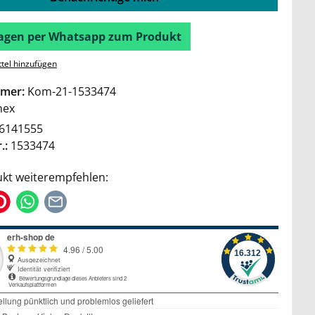
Fragen per Whatsapp zum Produkt
tel hinzufügen
mer:
Kom-21-1533474
mex
6141555
.:
1533474
kt weiterempfehlen: