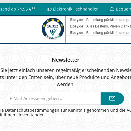
rsand ab 74,95 €*¹
Elektronik Fachhändler
Bequem
Newsletter
Sie jetzt einfach unseren regelmäßig erscheinenden Newsle
ts unter den Ersten sein, über neue Produkte und Angebote
werden.
E-
Mail-
Adresse*
die
Datenschutzbestimmungen
zur Kenntnis genommen und die
A
it ihnen einverstanden.