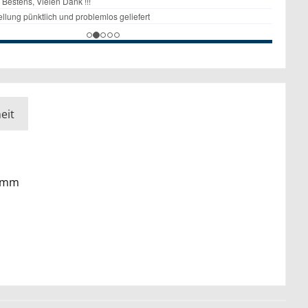
eit
,2mm