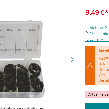
9,49 €*
Nicht zufr
Preissenku
Preise inkl. MwSt
Betre
Ab 27.
Betrie
Donner
Verfü
Bestel
Aktuell leide
nd Änderung vorbehalten.